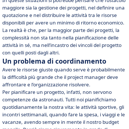
In queste situazioni si potrebbe pensare che l’ostacolo
• Nel trade-off tra accuratezza e tempestività vince di
maggiore sia la gestione dei progetti, nel definire una
gran lunga la seconda.
quotazione e nel distribuire le attività tra le risorse
• Un metodo intelligente, consapevole e distribuito
disponibili per avere un minimo di ritorno economico.
La realtà è che, per la maggior parte dei progetti, la
complessità non sta tanto nella pianificazione delle
attività in sé, ma nell’incastro dei vincoli del progetto
con quelli posti dagli altri.
Un problema di coordinamento
Avere le risorse giuste quando serve è probabilmente
la difficoltà più grande che il project manager deve
affrontare e l’organizzazione risolvere.
Per pianificare un progetto, infatti, non servono
competenze da astronauti. Tutti noi pianifichiamo
quotidianamente la nostra vita: le attività sportive, gli
incontri settimanali, quando fare la spesa, i viaggi e le
vacanze, avendo sempre in mente il nostro budget