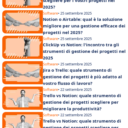
scegliere per i vostri progetti nel
2025?
Software
• 25 settembre 2025
Notion o Airtable: qual è la soluzione
migliore per una gestione efficace dei
progetti nel 2025?
Software
• 25 settembre 2025
ClickUp vs Notion: l'incontro tra gli
strumenti di gestione dei progetti nel
2025
Software
• 25 settembre 2025
Jira o Trello: quale strumento di
gestione dei progetti è più adatto al
vostro flusso di lavoro?
Software
• 22 settembre 2025
Trello vs Notion: quale strumento di
gestione dei progetti scegliere per
migliorare la produttività?
Software
• 22 settembre 2025
Trello vs Notion: quale strumento di
gestione dei progetti scegliere per