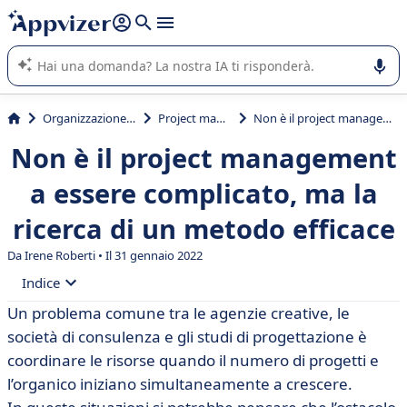
righe con
shift + enter
).
L'IA di Appvizer vi guida nell'utilizzo o nella scelta di un
software SaaS per la vostra azienda.
Organizzazione & planning
Project management
Non è il project management a essere complicato, ma la ricerca di un metodo efficace
Non è il project management
a essere complicato, ma la
ricerca di un metodo efficace
Da
Irene Roberti
• Il 31 gennaio 2022
Indice
Un problema comune tra le agenzie creative, le
• Un problema di coordinamento
società di consulenza e gli studi di progettazione è
• Centralizzare il controllo non è la soluzione
coordinare le risorse quando il numero di progetti e
l’organico iniziano simultaneamente a crescere.
• La risposta è nei sistemi distribuiti