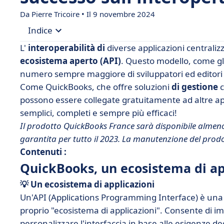
Da Pierre Tricoire • Il 9 novembre 2024
Indice
L'
interoperabilità di
diverse applicazioni centraliz
• QuickBooks, un ecosistema di applicazioni di s
ecosistema aperto (API)
. Questo modello, come gl
numero sempre maggiore di sviluppatori ed editori d
• QuickBooks, il frutto della collaborazione tra s
Come QuickBooks, che offre soluzioni
di gestione
c
• Le caratteristiche dell'ecosistema QuickBooks 
possono essere collegate gratuitamente ad altre app
• L'evoluzione di QuickBooks
semplici, completi e sempre più efficaci!
Il prodotto QuickBooks France sarà disponibile almeno f
garantita per tutto il 2023. La manutenzione del prodo
Contenuti :
QuickBooks, un ecosistema di ap
💡 Un ecosistema di applicazioni
Un'API (Applications Programming Interface) è una l
proprio "ecosistema di applicazioni". Consente di im
personalizzare l'interfaccia in base alle esigenze deg