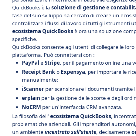
QuickBooks è la
soluzione di gestione e contabilit
fase del suo sviluppo ha cercato di creare un ecosis
centralizzare i flussi di lavoro di tutti gli strumenti u
ecosistema QuickBooks
è ora una soluzione compl
specifiche.
QuickBooks consente agli utenti di collegare le loro 
piattaforma. Può connettersi con :
PayPal
e
Stripe
, per il pagamento online una v
Receipt Bank
o
Expensya
, per importare le ri
manualmente;
iScanner
per scansionare i documenti tramite l'
erplain
per la gestione delle scorte e degli ordin
NoCRM
per un'interfaccia CRM avanzata.
La filosofia dell'
ecosistema QuickBooks
, incentra
problematiche aziendali. Gli imprenditori autonomi
un ambiente
incentrato sull'utente
, decisamente
o