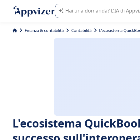
L'IA di Appvizer vi guida nell'utilizzo
Finanza & contabilità
Contabilità
L'ecosistema QuickBoo
L'ecosistema QuickBoo
successo sull'interopera