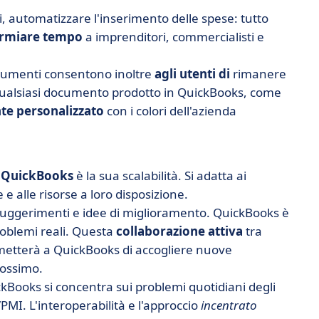
ili, automatizzare l'inserimento delle spese: tutto
armiare tempo
a imprenditori, commercialisti e
ocumenti consentono inoltre
agli utenti di
rimanere
Qualsiasi documento prodotto in QuickBooks, come
e personalizzato
con i colori dell'azienda
 QuickBooks
è la sua scalabilità. Si adatta ai
 alle risorse a loro disposizione.
suggerimenti e idee di miglioramento. QuickBooks è
oblemi reali. Questa
collaborazione attiva
tra
rmetterà a QuickBooks di accogliere nuove
rossimo.
ckBooks si concentra sui problemi quotidiani degli
MI. L'interoperabilità e l'approccio
incentrato