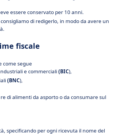
deve essere conservato per 10 anni.
i consigliamo di redigerlo, in modo da avere un
tà.
ime fiscale
te come segue
 industriali e commerciali
(BIC
),
iali
(BNC
),
ture di alimenti da asporto o da consumare sul
ità, specificando per ogni ricevuta il nome del