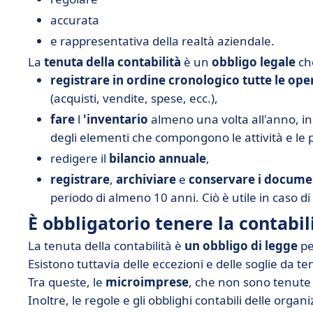
accurata
e rappresentativa della realtà aziendale.
La
tenuta della contabilità
è un
obbligo legale
che
registrare in ordine cronologico tutte le ope
(acquisti, vendite, spese, ecc.),
fare
l
'inventario
almeno una volta all'anno, in 
degli elementi che compongono le attività e le p
redigere il
bilancio annuale
,
registrare
,
archiviare
e
conservare i documen
periodo di almeno 10 anni. Ciò è utile in caso di
È obbligatorio tenere la contabil
La tenuta della contabilità è
un obbligo di legge
pe
Esistono tuttavia delle eccezioni e delle soglie da t
Tra queste, le
microimprese
, che non sono tenute 
Inoltre, le regole e gli obblighi contabili delle organ