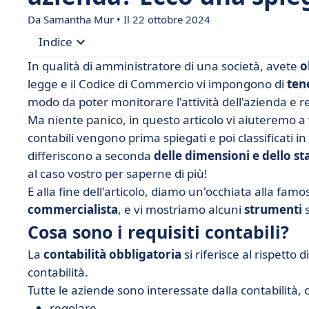
Da Samantha Mur • Il 22 ottobre 2024
Indice
In qualità di amministratore di una società, avete
o
• Cosa sono i requisiti contabili?
legge e il Codice di Commercio vi impongono di
ten
modo da poter monitorare l'attività dell'azienda e r
• È obbligatorio tenere la contabilità?
Ma niente panico, in questo articolo vi aiuteremo a 
• I principali obblighi contabili
contabili vengono prima spiegati e poi classificati 
• Obblighi contabili secondo il regime fiscale
differiscono a seconda
delle dimensioni e dello sta
al caso vostro per saperne di più!
• Obblighi contabili a seconda del tipo di organi
E alla fine dell'articolo, diamo un'occhiata alla fam
• È obbligatorio utilizzare un commercialista?
commercialista
, e vi mostriamo alcuni
strumenti
s
• Come gestire più facilmente gli obblighi contabi
Cosa sono i requisiti contabili?
• In breve
La
contabilità obbligatoria
si riferisce al rispetto 
contabilità.
Tutte le aziende sono interessate dalla contabilità,
regolare