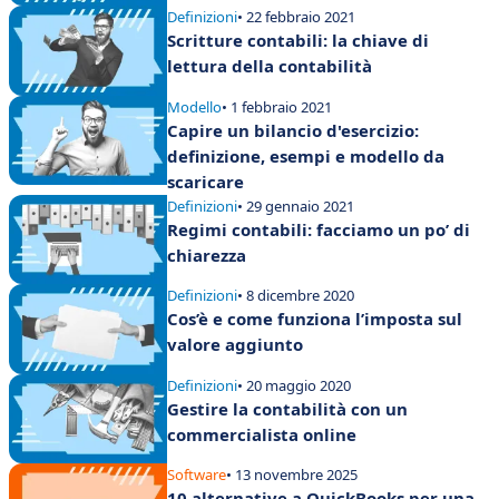
Definizioni
• 22 febbraio 2021
Scritture contabili: la chiave di
lettura della contabilità
Modello
• 1 febbraio 2021
Capire un bilancio d'esercizio:
definizione, esempi e modello da
scaricare
Definizioni
• 29 gennaio 2021
Regimi contabili: facciamo un po’ di
chiarezza
Definizioni
• 8 dicembre 2020
Cos’è e come funziona l’imposta sul
valore aggiunto
Definizioni
• 20 maggio 2020
Gestire la contabilità con un
commercialista online
Software
• 13 novembre 2025
10 alternative a QuickBooks per una