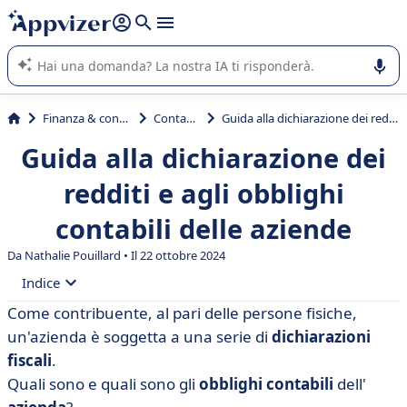
righe con
shift + enter
).
L'IA di Appvizer vi guida nell'utilizzo o nella scelta di un
software SaaS per la vostra azienda.
Finanza & contabilità
Contabilità
Guida alla dichiarazione dei redditi e agli obblighi contabili delle aziende
Guida alla dichiarazione dei
redditi e agli obblighi
contabili delle aziende
Da Nathalie Pouillard • Il 22 ottobre 2024
Indice
Come contribuente, al pari delle persone fisiche,
• Che cos'è la dichiarazione dei redditi di un'azienda?
un'azienda è soggetta a una serie di
dichiarazioni
• Quando e come devo presentare la dichiarazione dei
fiscali
.
redditi?
Quali sono e quali sono gli
obblighi
contabili
dell'