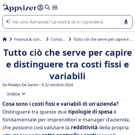
righe con
shift + enter
).
L'IA di Appvizer vi guida nell'utilizzo o nella scelta di un
software SaaS per la vostra azienda.
Finanza & contabilità
Contabilità
Tutto ciò che serve per capire e distinguere tra costi fissi e variabili
Tutto ciò che serve per capire
e distinguere tra costi fissi e
variabili
Da
Maëlys De Santis
• Il 22 ottobre 2024
Indice
Cosa sono i costi fissi e variabili di un'azienda?
• Costi variabili
Distinguere tra queste due
tipologie di spesa
è
• Costi fissi
fondamentale per imprenditori e manager d'azienda,
che possono così valutare la
redditività
della propria
• Tabella dei costi fissi e variabili e differenze