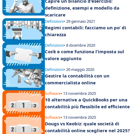
Capire un bilancio d'esercizio:
definizione, esempi e modello da
scaricare
Definizioni
• 29 gennaio 2021
Regimi contabili: facciamo un po’ di
chiarezza
Definizioni
• 8 dicembre 2020
Cos’è e come funziona l’imposta sul
valore aggiunto
Definizioni
• 20 maggio 2020
Gestire la contabilità con un
commercialista online
Software
• 13 novembre 2025
10 alternative a QuickBooks per una
contabilità più flessibile ed efficiente
Software
• 13 novembre 2025
Dougs vs Keobiz: quale società di
contabilità online scegliere nel 2025?