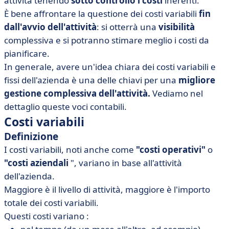
attività tenendo
sotto controllo i costi
inerenti.
• Spese miste
È bene affrontare la questione dei costi variabili
fin
• Qual è lo scopo del calcolo dei costi fissi e variabili?
dall'avvio dell'attività
: si otterrà una
visibilità
• L'importanza di saper distinguere tra costi fissi e
complessiva e si potranno stimare meglio i costi da
variabili
pianificare.
In generale, avere un'idea chiara dei costi variabili e
fissi dell'azienda è una delle chiavi per una
migliore
gestione complessiva dell'attività.
Vediamo nel
dettaglio queste voci contabili.
Costi variabili
Definizione
I costi variabili, noti anche come
"costi operativi"
o
"costi aziendali
", variano in base all'attività
dell'azienda.
Maggiore è il livello di attività, maggiore è l'importo
totale dei costi variabili.
Questi costi variano :