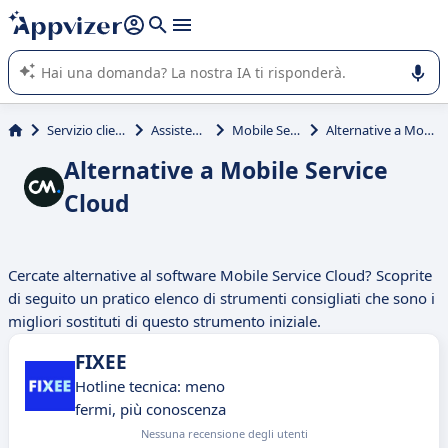
righe con
shift + enter
).
L'IA di Appvizer vi guida nell'utilizzo o nella scelta di un
software SaaS per la vostra azienda.
Servizio clienti e vendite
Assistenza clienti
Mobile Service Cloud
Alternative a Mobile Service Cloud
Alternative a Mobile Service
Cloud
Cercate alternative al software Mobile Service Cloud? Scoprite
di seguito un pratico elenco di strumenti consigliati che sono i
migliori sostituti di questo strumento iniziale.
FIXEE
Hotline tecnica: meno
fermi, più conoscenza
Nessuna recensione degli utenti