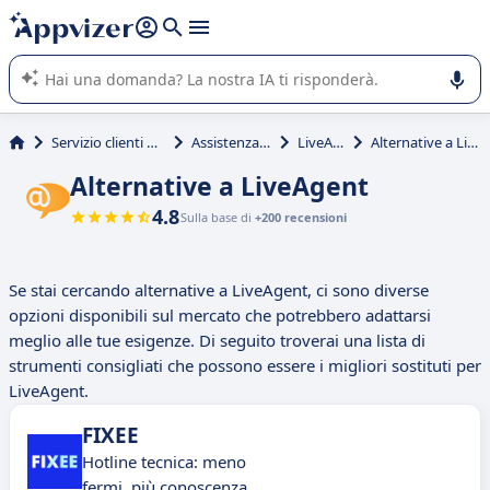
righe con
shift + enter
).
L'IA di Appvizer vi guida nell'utilizzo o nella scelta di un
software SaaS per la vostra azienda.
Servizio clienti e vendite
Assistenza clienti
LiveAgent
Alternative a LiveAgent
Alternative a LiveAgent
4.8
Sulla base di
+200 recensioni
Se stai cercando alternative a LiveAgent, ci sono diverse
opzioni disponibili sul mercato che potrebbero adattarsi
meglio alle tue esigenze. Di seguito troverai una lista di
strumenti consigliati che possono essere i migliori sostituti per
LiveAgent.
FIXEE
Hotline tecnica: meno
fermi, più conoscenza