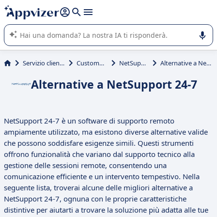
righe con
shift + enter
).
L'IA di Appvizer vi guida nell'utilizzo o nella scelta di un
software SaaS per la vostra azienda.
Servizio clienti e vendite
Customer service
NetSupport 24-7
Alternative a NetSupport 24-7
Alternative a NetSupport 24-7
NetSupport 24-7 è un software di supporto remoto
ampiamente utilizzato, ma esistono diverse alternative valide
che possono soddisfare esigenze simili. Questi strumenti
offrono funzionalità che variano dal supporto tecnico alla
gestione delle sessioni remote, consentendo una
comunicazione efficiente e un intervento tempestivo. Nella
seguente lista, troverai alcune delle migliori alternative a
NetSupport 24-7, ognuna con le proprie caratteristiche
distintive per aiutarti a trovare la soluzione più adatta alle tue