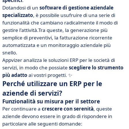
specifici
.
• Axelor: un ERP open source scalabile
Dotandosi di un
software di gestione aziendale
• BoondManager: l'ERP specializzato per le ESN, le
specializzato
, è possibile usufruire di una serie di
società di consulenza e le società di ingegneria
funzionalità che cambiano radicalmente il modo di
• Everwin GX: personalizzazione flessibile dell'ERP
gestire l'attività.Tra queste, la generazione più
• Fitnet Manager: l'ERP specializzato per le società di
semplice di preventivi, la fatturazione ricorrente
consulenza
automatizzata e un monitoraggio aziendale più
• Karanext: la suite ERP, CRM e HR per le società di
snello.
servizi
Appvizer analizza le soluzioni ERP per le società di
• Odoo: una soluzione ERP completa e modulare
servizi, in modo che possiate
scegliere lo strumento
più adatto
ai vostri progetti. ✨
• OpenConcerto: software di gestione aziendale
Perché utilizzare un ERP per le
gratuito
aziende di servizi?
• Pythagore: per i fornitori di servizi intellettuali
• Stafiz: la soluzione completa per la gestione e la
Funzionalità su misura per il settore
selezione del personale
Per continuare a
crescere con serenità
, queste
aziende devono essere in grado di rispondere in
• VSActivity: una soluzione ERP potente, adattabile e
multi-entità
particolare alle seguenti domande: