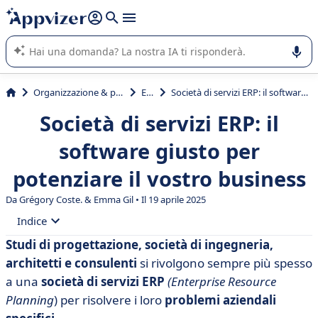
righe con
shift + enter
).
L'IA di Appvizer vi guida nell'utilizzo o nella scelta di un
software SaaS per la vostra azienda.
Organizzazione & planning
ERP
Società di servizi ERP: il software giusto per potenziare il vostro business
Società di servizi ERP: il
software giusto per
potenziare il vostro business
Da Grégory Coste. & Emma Gil • Il 19 aprile 2025
Indice
Studi di progettazione, società di ingegneria,
• Perché utilizzare un ERP per le aziende di servizi?
architetti e consulenti
si rivolgono sempre più spesso
• Selezione di 11 ERP per le aziende di servizi
a una
società di servizi ERP
(Enterprise Resource
Planning
) per risolvere i loro
problemi aziendali
• Akuiteo: tenere il passo con la vostra crescita