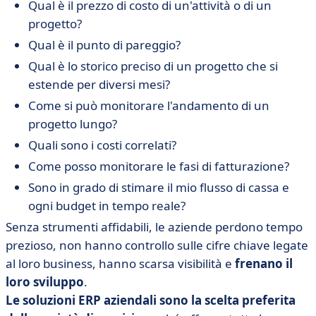
Qual è il prezzo di costo di un'attività o di un
• Software di gestione aziendale, il motore della vostra
competitività
progetto?
Qual è il punto di pareggio?
Qual è lo storico preciso di un progetto che si
estende per diversi mesi?
Come si può monitorare l'andamento di un
progetto lungo?
Quali sono i costi correlati?
Come posso monitorare le fasi di fatturazione?
Sono in grado di stimare il mio flusso di cassa e
ogni budget in tempo reale?
Senza strumenti affidabili, le aziende perdono tempo
prezioso, non hanno controllo sulle cifre chiave legate
al loro business, hanno scarsa visibilità e
frenano il
loro sviluppo
.
Le soluzioni ERP aziendali
sono la scelta preferita