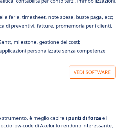
alitica, contabilità per conto terzi, immobilizzazioni,
lle ferie, timesheet, note spese, buste paga, ecc;
a di preventivi, fatture, promemoria per i clienti,
 Gantt, milestone, gestione dei costi;
 e applicazioni personalizzate senza competenze
VEDI SOFTWARE
no strumento, è meglio capire
i punti di forza
e i
pproccio low-code di Axelor lo rendono interessante,