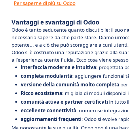
Per saperne di più su Odoo
Vantaggi e svantaggi di Odoo
Odoo è tanto seducente quanto discutibile: il suo
ri
necessario sapere da che parte stare. Diamo un'oc
potente... e a ciò che può scoraggiare alcuni utenti.
Odoo si è costruito una reputazione grazie alla sua f
all'esperienza utente fluida. Ecco cosa viene spesso c
interfaccia moderna e intuitiva
: progettata pe
completa modularità
: aggiungere funzionalit
versione della comunità molto completa
per
Ricco ecosistema
: migliaia di moduli disponibil
comunità attiva e partner certificati
in tutto 
eccellente connettività
: numerose integrazioni
aggiornamenti frequenti
: Odoo si evolve rap
Ma nonostante le sue qualità, Odoo non è una bacc