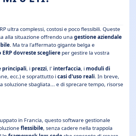
 ultra complessi, costosi e poco flessibili. Queste
 alla situazione offrendo una
gestione aziendale
bile
. Ma tra l'affermato gigante belga e
 ERP dovreste scegliere
per gestire la vostra
 principali
, i
prezzi
, l'
interfaccia
, i
moduli di
?
e, ecc.) e soprattutto i
casi d'uso reali
. In breve,
la soluzione sbagliata... e di sprecare tempo, risorse
e essere un azzardo
uppato in Francia, questo software gestionale
soluzione
flessibile
, senza cadere nella trappola
? Un
framework low-code
che consente di creare