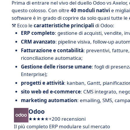
Prima di entrare nel vivo del duello Odoo vs Axelor,
questo colosso. Con oltre
40 moduli nativi
e miglia
software è in grado di coprire da solo quasi tutte 
⚒️ Ecco le
caratteristiche principali
di Odoo:
ERP completo
: gestione di acquisti, vendite, i
CRM avanzato
: pipeline visiva, follow-up auto
Fatturazione e contabilità
: preventivi, fattur
riconciliazione automatica;
Gestione delle risorse umane
: fogli di presen
Enterprise);
progetti e attività
: kanban, Gantt, pianificazi
sito web ed e-commerce
: CMS integrato, neg
marketing automation
: emailing, SMS, campa
Odoo
+200 recensioni
Il più completo ERP modulare sul mercato