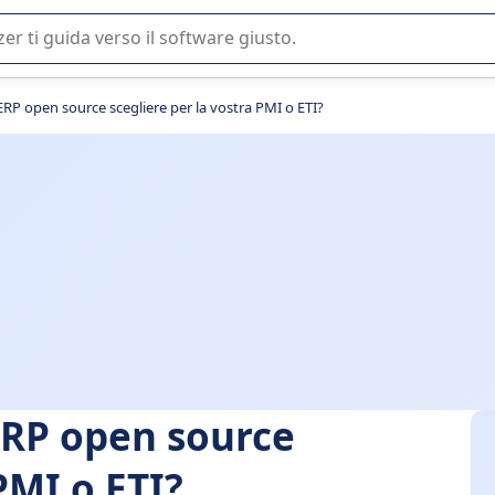
 o nella scelta di un software SaaS per la vostra azienda.
ERP open source scegliere per la vostra PMI o ETI?
ERP open source
PMI o ETI?