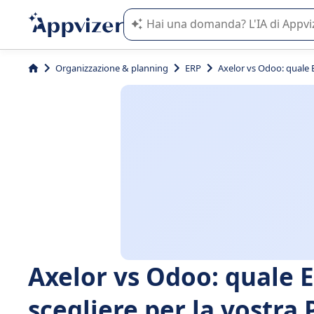
L'IA di Appvizer vi guida nell'utilizzo
Organizzazione & planning
ERP
Axelor vs Odoo: quale 
Axelor vs Odoo: quale 
scegliere per la vostra 