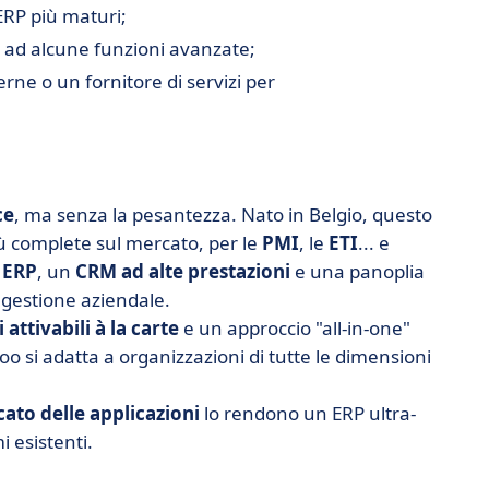
ERP più maturi;
 ad alcune funzioni avanzate;
rne o un fornitore di servizi per
ce
, ma senza la pesantezza. Nato in Belgio, questo
ù complete sul mercato, per le
PMI
, le
ETI
... e
 ERP
, un
CRM ad alte prestazioni
e una panoplia
i gestione aziendale.
attivabili à la carte
e un approccio "all-in-one"
doo si adatta a organizzazioni di tutte le dimensioni
ato delle applicazioni
lo rendono un ERP ultra-
i esistenti.