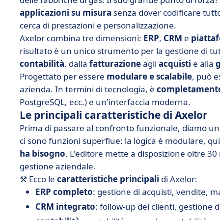
applicazioni su misura
senza dover codificare tutto
cerca di prestazioni e personalizzazione.
Axelor combina tre dimensioni:
ERP
,
CRM
e
piatta
risultato è un unico strumento per la gestione di tutt
contabilità
, dalla
fatturazione
agli
acquisti
e alla
g
Progettato per essere
modulare e scalabile
, può e
azienda. In termini di tecnologia, è
completamente 
PostgreSQL, ecc.) e un'interfaccia moderna.
Le principali caratteristiche di Axelor
Prima di passare al confronto funzionale, diamo un'
ci sono funzioni superflue: la logica è modulare, q
ha bisogno
. L'editore mette a disposizione oltre 3
gestione aziendale.
⚒️ Ecco le
caratteristiche principali
di Axelor:
ERP completo
: gestione di acquisti, vendite, m
CRM integrato
: follow-up dei clienti, gestione 