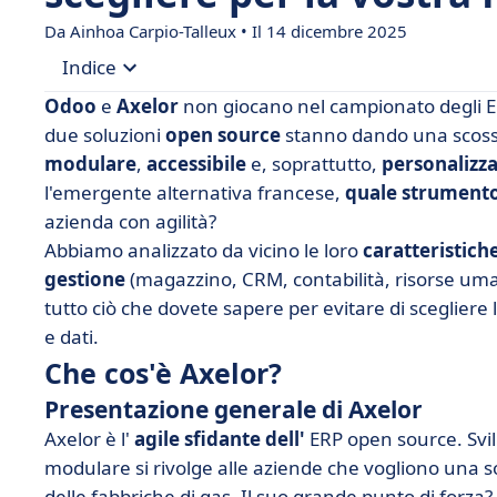
Da Ainhoa Carpio-Talleux • Il 14 dicembre 2025
Indice
Odoo
e
Axelor
non giocano nel campionato degli ERP
• Che cos'è Axelor?
due soluzioni
open source
stanno dando una scossa
modulare
,
accessibile
e, soprattutto,
personalizza
• Che cos'è Odoo?
l'emergente alternativa francese,
quale strumento
• Axelor vs Odoo: caratteristiche a confronto
azienda con agilità?
• Axelor vs Odoo: prezzi a confronto
Abbiamo analizzato da vicino le loro
caratteristiche
gestione
• Axelor vs Odoo: quale interfaccia è più intuitiva
(magazzino, CRM, contabilità, risorse uman
tutto ciò che dovete sapere per evitare di scegliere 
• Axelor vs Odoo: integrazioni a confronto
e dati.
• Quando scegliere Axelor o Odoo?
Che cos'è Axelor?
• Odoo o Axelor, il vostro prossimo ERP non dev
Presentazione generale di Axelor
Axelor è l'
agile sfidante dell'
ERP open source. Svil
modulare si rivolge alle aziende che vogliono una 
delle fabbriche di gas. Il suo grande punto di forza