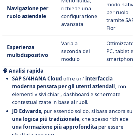
Meno fluida,
modo nativ
Navigazione per
richiede una
per ruolo
ruolo aziendale
configurazione
tramite SAP
avanzata
Fiori
Varia a
Ottimizzato
Esperienza
seconda del
PC, tablet e
multidispositivo
modulo
smartphon
🧠 Analisi rapida
SAP S/4HANA Cloud
offre un'
interfaccia
moderna pensata per gli utenti aziendali
, con
elementi visivi chiari, dashboard e schermate
contestualizzate in base ai ruoli.
JD Edwards
, pur essendo solido, si basa ancora su
una logica più tradizionale
, che spesso richiede
una formazione più approfondita
per essere
sfruttata appieno.