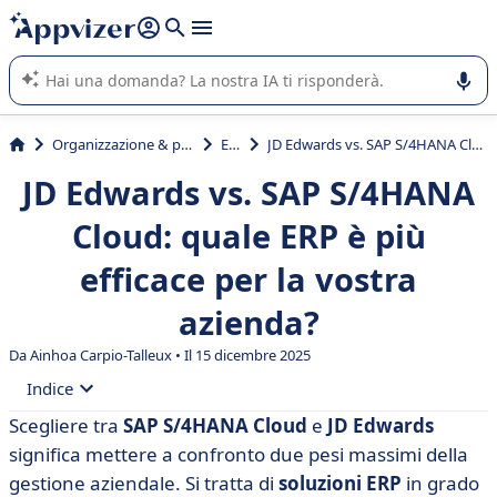
righe con
shift + enter
).
L'IA di Appvizer vi guida nell'utilizzo o nella scelta di un
software SaaS per la vostra azienda.
Organizzazione & planning
ERP
JD Edwards vs. SAP S/4HANA Cloud: quale ERP è più efficace per la vostra azienda?
JD Edwards vs. SAP S/4HANA
Cloud: quale ERP è più
efficace per la vostra
azienda?
Da Ainhoa Carpio-Talleux • Il 15 dicembre 2025
Indice
Scegliere tra
SAP S/4HANA Cloud
e
JD Edwards
• Che cos'è JD Edwards?
significa mettere a confronto due pesi massimi della
• Che cos'è SAP S/4HANA Cloud?
gestione aziendale. Si tratta di
soluzioni ERP
in grado