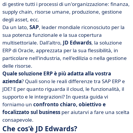
di gestire tutti i processi di un'organizzazione: finanza,
• JD Edwards vs SAP S/4HANA Cloud: caratteristiche a
supply chain, risorse umane, produzione, gestione
confronto
degli asset, ecc.
• JD Edwards vs SAP S/4HANA Cloud: prezzi a
Da un lato,
SAP
, leader mondiale riconosciuto per la
confronto
sua potenza funzionale e la sua copertura
• JD Edwards vs SAP S/4HANA Cloud: quale interfaccia
multisettoriale. Dall'altro,
JD Edwards
, la soluzione
è più intuitiva?
ERP di Oracle, apprezzata per la sua flessibilità, in
• JD Edwards vs SAP S/4HANA Cloud: integrazioni a
particolare nell'industria, nell'edilizia o nella gestione
confronto
delle risorse.
• Quando scegliere JD Edwards o SAP S/4HANA Cloud?
Quale soluzione ERP è più adatta alla vostra
• Due potenti ERP, due visioni della gestione aziendale
azienda
? Quali sono le reali differenze tra SAP ERP e
• FAQ - JD Edwards vs SAP S/4HANA Cloud
JDE? E per quanto riguarda il cloud, le funzionalità, il
supporto e le integrazioni? In questa guida vi
forniamo un
confronto chiaro, obiettivo e
focalizzato sul business
per aiutarvi a fare una scelta
consapevole.
Che cos'è JD Edwards?