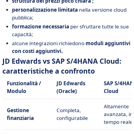
struttura dei prezzi poco chiara ;
personalizzazione limitata
nella versione cloud
pubblica;
formazione necessaria
per sfruttare tutte le sue
capacità;
alcune integrazioni richiedono
moduli aggiuntivi
con costi aggiuntivi.
JD Edwards vs SAP S/4HANA Cloud:
caratteristiche a confronto
Funzionalità /
JD Edwards
SAP S/4HA
Modulo
(Oracle)
Cloud
Altamente
Gestione
Completa,
avanzata, in
finanziaria
configurabile
tempo reale