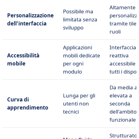
Altamente
Possibile ma
Personalizzazione
personalizz
limitata senza
dell'interfaccia
tramite tile 
sviluppo
ruoli
Applicazioni
Interfaccia
Accessibilità
mobili dedicate
reattiva
mobile
per ogni
accessibile 
modulo
tutti i dispos
Da media a
Lunga per gli
elevata a
Curva di
utenti non
seconda
apprendimento
tecnici
dell'ambito
funzionale
Strutturato 