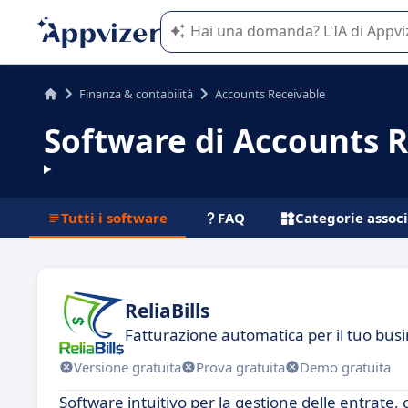
L'IA di Appvizer vi guida nell'utilizzo
Finanza & contabilità
Accounts Receivable
Software di Accounts 
Tutti i software
FAQ
Categorie assoc
ReliaBills
Fatturazione automatica per il tuo bus
Versione gratuita
Prova gratuita
Demo gratuita
Software intuitivo per la gestione delle entrate, 