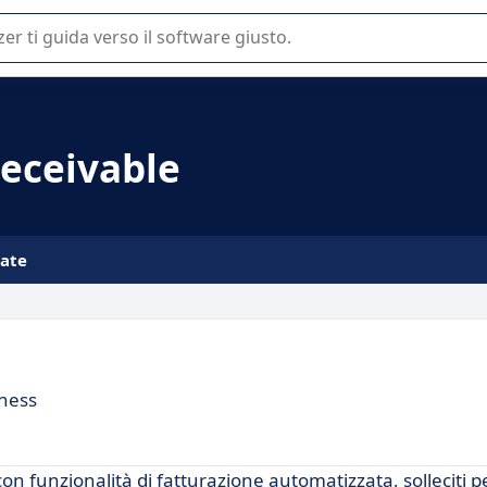
 o nella scelta di un software SaaS per la vostra azienda.
Receivable
iate
iness
con funzionalità di fatturazione automatizzata, solleciti p