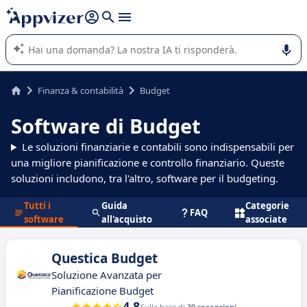
righe con
shift + enter
).
L'IA di Appvizer vi guida nell'utilizzo o nella scelta di un
software SaaS per la vostra azienda.
Finanza & contabilità
Budget
Software di Budget
Le soluzioni finanziarie e contabili sono indispensabili per
una migliore pianificazione e controllo finanziario. Queste
soluzioni includono, tra l'altro, software per il budgeting.
Tutti i
Guida
Categorie
FAQ
software
all'acquisto
associate
Questica Budget
Soluzione Avanzata per
Pianificazione Budget
4.8
Sulla base di
30 recensioni