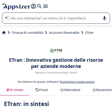
righe con
shift + enter
).
L'IA di Appvizer vi guida nell'utilizzo o nella scelta di un
software SaaS per la vostra azienda.
Finanza & contabilità
Accounts Receivable
ETran
ETran : Innovativa gestione delle risorse
per aziende moderne
Nessuna recensione degli utenti
Sei l'editore di questo software?
Rivendicare questa pagina
In sintesi
Prezzi
Alternative
Recension
ETran: in sintesi