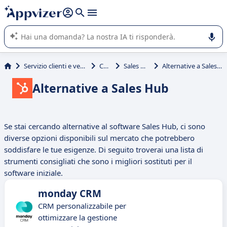
righe con
shift + enter
).
L'IA di Appvizer vi guida nell'utilizzo o nella scelta di un
software SaaS per la vostra azienda.
Servizio clienti e vendite
CRM
Sales Hub
Alternative a Sales Hub
Alternative a Sales Hub
Se stai cercando alternative al software Sales Hub, ci sono
diverse opzioni disponibili sul mercato che potrebbero
soddisfare le tue esigenze. Di seguito troverai una lista di
strumenti consigliati che sono i migliori sostituti per il
software iniziale.
monday CRM
CRM personalizzabile per
ottimizzare la gestione