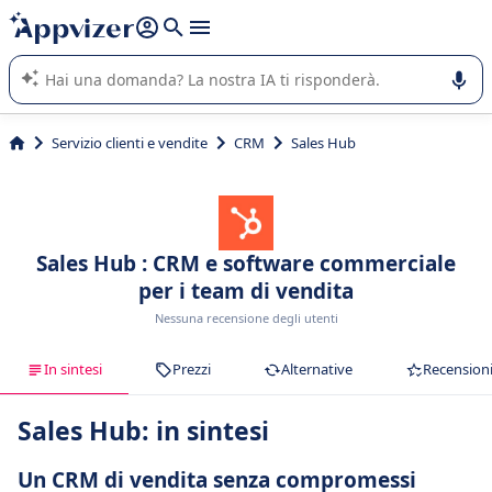
righe con
shift + enter
).
L'IA di Appvizer vi guida nell'utilizzo o nella scelta di un
software SaaS per la vostra azienda.
Servizio clienti e vendite
CRM
Sales Hub
Sales Hub : CRM e software commerciale
per i team di vendita
Nessuna recensione degli utenti
In sintesi
Prezzi
Alternative
Recension
Sales Hub: in sintesi
Un CRM di vendita senza compromessi