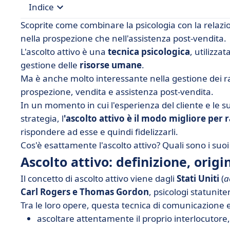
Indice
Scoprite come combinare la psicologia con la relazion
• Ascolto attivo: definizione, origine e problemat
nella prospezione che nell'assistenza post-vendita.
L'ascolto attivo è una
tecnica psicologica
, utilizza
• Quali sono le tecniche di ascolto attivo?
gestione delle
risorse umane
.
• Saper ascoltare per vendere meglio
Ma è anche molto interessante nella gestione dei rapp
prospezione, vendita e assistenza post-vendita.
In un momento in cui l'esperienza del cliente e le s
strategia, l
'ascolto attivo è il modo migliore per ra
rispondere ad esse e quindi fidelizzarli.
Cos'è esattamente l'ascolto attivo? Quali sono i suoi 
Ascolto attivo: definizione, orig
Il concetto di ascolto attivo viene dagli
Stati Uniti
(
a
Carl Rogers e Thomas Gordon
, psicologi statunit
Tra le loro opere, questa tecnica di comunicazione e
ascoltare attentamente il proprio interlocutore,