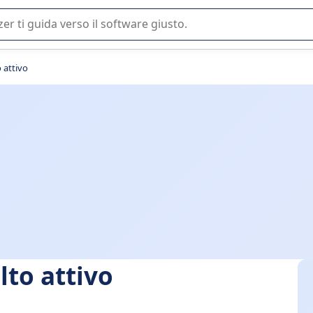
 o nella scelta di un software SaaS per la vostra azienda.
o attivo
lto attivo