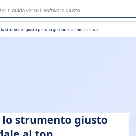
 o nella scelta di un software SaaS per la vostra azienda.
e lo strumento giusto per una gestione aziendale al top
e lo strumento giusto
ale al top