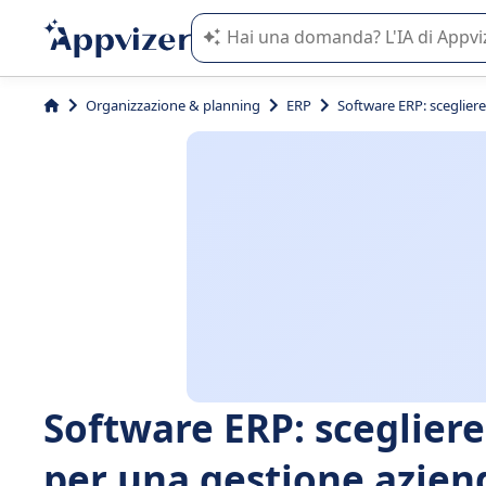
L'IA di Appvizer vi guida nell'utilizzo
Organizzazione & planning
ERP
Software ERP: sceglier
Software ERP: sceglier
per una gestione aziend