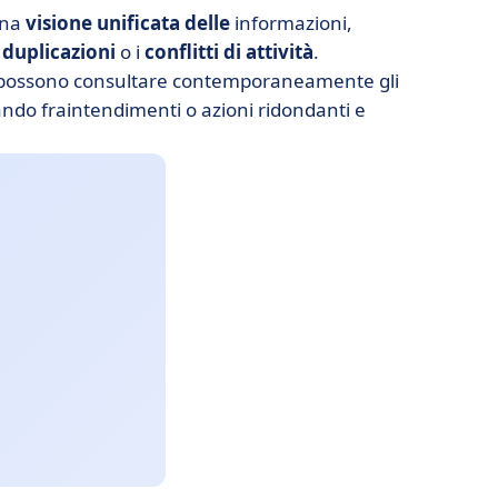
una
visione unificata delle
informazioni,
e
duplicazioni
o i
conflitti di
attività
.
isti possono consultare contemporaneamente gli
itando fraintendimenti o azioni ridondanti e