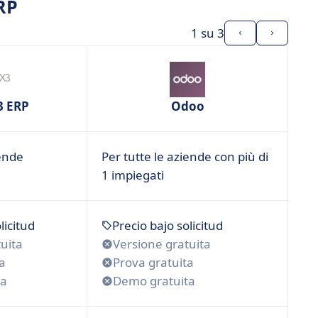
ERP
1
su 3
3 ERP
Odoo
iende
Per tutte le aziende con più di
1 impiegati
licitud
Precio bajo solicitud
uita
Versione gratuita
a
Prova gratuita
ta
Demo gratuita