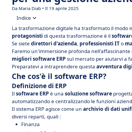
Da Maria Diab • Il 19 aprile 2025
Indice
La trasformazione digitale ha trasformato il modo in 
• Che cos'è il software ERP?
protagonisti
di questa trasformazione è il
softwar
Se siete
direttori d'azienda
,
professionisti
IT
o
ma
• I 5 vantaggi del software ERP
Faremo un'immersione profonda nell'affascinante 
• I 5 migliori pacchetti software ERP
migliori software ERP
sul mercato per aiutarvi a fa
• Come si configura un sistema ERP?
Preparatevi a intraprendere questa
avventura digi
• Cosa si può imparare dal software ERP?
Che cos'è il software ERP?
Definizione di ERP
Il
software ERP
è una
soluzione software
progetta
automatizzando e centralizzando le funzioni azienda
Il sistema ERP agisce come un
archivio di dati uni
diversi reparti, quali :
Finanza