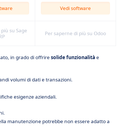
ftware
Vedi software
 più su Sage
Per saperne di più su Odoo
RP
to, in grado di offrire
solide
funzionalità
e
andi volumi di dati e transazioni.
ifiche esigenze aziendali.
ni.
 e della manutenzione potrebbe non essere adatto a