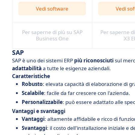
Vedi software
Vedi so
Per saperne di più su SAP
Per saperne di
Business One
X3 E
SAP
SAP è uno dei sistemi ERP
più riconosciuti
sul merca
adattabilità
a tutte le esigenze aziendali.
Caratteristiche
Robusto
: elevata capacità di elaborazione di gr
Scalabile
: facile da far crescere con l'azienda.
Personalizzabile
: può essere adattato alle spec
Vantaggi e svantaggi
Vantaggi
: altamente affidabile e ricco di funzio
Svantaggi
: il costo dell'installazione iniziale