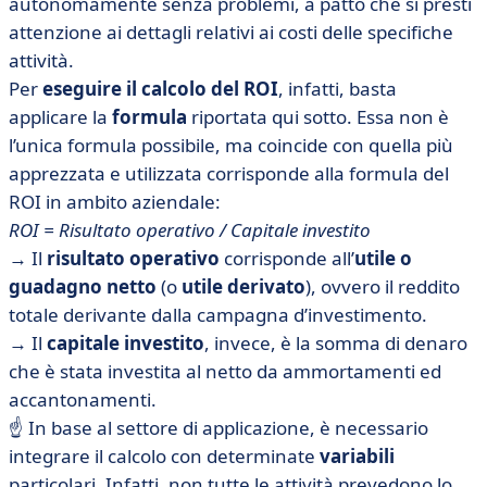
autonomamente senza problemi, a patto che si presti
attenzione ai dettagli relativi ai costi delle specifiche
attività.
Per
eseguire il calcolo del ROI
, infatti, basta
applicare la
formula
riportata qui sotto. Essa non è
l’unica formula possibile, ma coincide con quella più
apprezzata e utilizzata corrisponde alla formula del
ROI in ambito aziendale:
ROI = Risultato operativo / Capitale investito
→ Il
risultato operativo
corrisponde all’
utile o
guadagno netto
(o
utile derivato
), ovvero il reddito
totale derivante dalla campagna d’investimento.
→ Il
capitale investito
, invece, è la somma di denaro
che è stata investita al netto da ammortamenti ed
accantonamenti.
☝ In base al settore di applicazione, è necessario
integrare il calcolo con determinate
variabili
particolari. Infatti, non tutte le attività prevedono lo