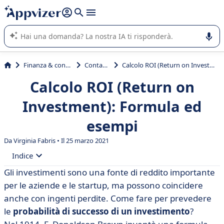
righe con
shift + enter
).
L'IA di Appvizer vi guida nell'utilizzo o nella scelta di un
software SaaS per la vostra azienda.
Finanza & contabilità
Contabilità
Calcolo ROI (Return on Investment): Formula ed esempi
Calcolo ROI (Return on
Investment): Formula ed
esempi
Da Virginia Fabris • Il 25 marzo 2021
Indice
Gli investimenti sono una fonte di reddito importante
• Cos’è il ROI? Definizione di Return on Investment
per le aziende e le startup, ma possono coincidere
• Come si esegue il calcolo del ROI? Istruzioni e
anche con ingenti perdite. Come fare per prevedere
formula
le
probabilità di successo di un investimento
?