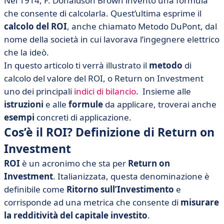
Nel 1914, F. Donaldson Brown inventò una formula
• Esempi pratici di applicazione del calcolo del ROI
che consente di calcolarla. Quest’ultima esprime il
• Esempio di calcolo ROI
calcolo del ROI
, anche chiamato Metodo DuPont, dal
• Limiti del calcolo del ROI
nome della società in cui lavorava l’ingegnere elettrico
• Come fare per aumentare il ROI e massimizzare il suo
che la ideò.
potenziale?
In questo articolo ti verrà illustrato il
metodo
di
calcolo del valore del ROI, o Return on Investment
uno dei principali
indici di bilancio
. Insieme alle
istruzioni
e alle
formule
da applicare, troverai anche
esempi
concreti di applicazione.
Cos’è il ROI? Definizione di Return on
Investment
ROI
è un acronimo che sta per
Return on
Investment
. Italianizzata, questa denominazione è
definibile come
Ritorno sull’Investimento
e
corrisponde ad una metrica che consente di
misurare
la redditività del capitale investito
.