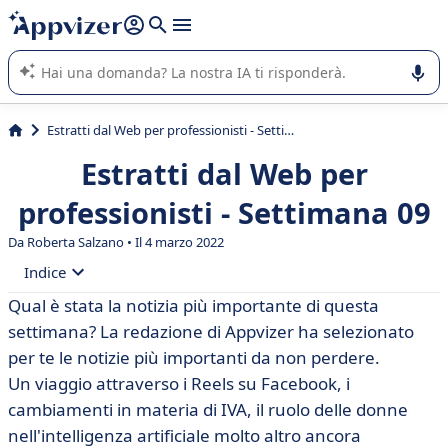
righe con
shift + enter
).
L'IA di Appvizer vi guida nell'utilizzo o nella scelta di un
software SaaS per la vostra azienda.
Estratti dal Web per professionisti - Settimana 09
Estratti dal Web per
professionisti - Settimana 09
Da
Roberta Salzano
• Il 4 marzo 2022
Indice
Qual è stata la notizia più importante di questa
• #Marketing
settimana? La redazione di Appvizer ha selezionato
• #Contabilità
per te le notizie più importanti da non perdere.
Un viaggio attraverso i Reels su Facebook, i
• #Tech
cambiamenti in materia di IVA, il ruolo delle donne
• #HR
nell'intelligenza artificiale molto altro ancora