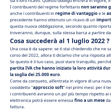
sia il loro ricavo. Questo obbligo entrerà in vigore, 
I contribuenti del regime forfettario
non saranno gl
anche i contribuenti in
regime di vantaggio
e le
as
precedente hanno ottenuto un ricavo di un
import
questa nuova obbligazione, secondo quanto riportato 
troveranno, dunque, sulla stessa barca a partire dal
Cosa succederà al 1 luglio 2022 ?
Una cosa è da sapere: se ti stai chiedendo che ne sar
corso del 2022, allora ti diciamo che una risposta 
Se questo è il tuo caso, puoi stare tranquillo, per
partita IVA che hanno iniziato la loro attività 
la soglia dei 25.000 euro
.
Come da consueto, all’entrata in vigore di una nuo
cosiddetto "
approccio soft
” nei primi mesi: per il 
i contribuenti avranno un po’ più tempo rispetto ai 
elettronica potrà essere emessa
fino a un mese
dal
fattura.