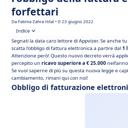
forfettari
Da Fatima Zahra Hilal • Il 23 giugno 2022
Indice
Segnati la data caro lettore di Appvizer. Se anche tu
• Obbligo di fatturazione elettronica: chi e quan
scatta l’obbligo di fattura elettronica a partire dal
1 
Attenzione però! Questo nuovo decreto verrà appli
• Cosa succederà al 1 luglio 2022 ?
percepito un
ricavo superiore a € 25.000
nell’anno
Se vuoi saperne di più su questa nuova legge e capi
cambiamento, rimani qui con noi!
Obbligo di fatturazione elettron