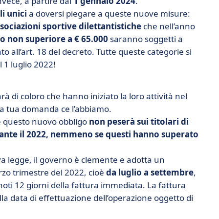
invece, a partire dal
1 gennaio 2024
.
i unici
a doversi piegare a queste nuove misure:
sociazioni sportive dilettantistiche
che nell’anno
o non superiore a € 65.000
saranno soggetti a
all’art. 18 del decreto. Tutte queste categorie si
 1 luglio 2022!
à di coloro che hanno iniziato la loro attività nel
alla tua domanda ce l’abbiamo.
ché questo nuovo obbligo
non peserà sui titolari di
durante il 2022, nemmeno se questi hanno superato
va legge, il governo è clemente e adotta un
terzo trimestre del 2022, cioè
da luglio a settembre
,
noti 12 giorni della fattura immediata. La fattura
la data di effettuazione dell’operazione oggetto di