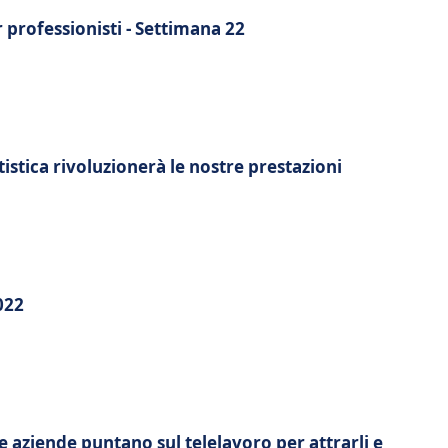
r professionisti - Settimana 22
istica rivoluzionerà le nostre prestazioni
022
le aziende puntano sul telelavoro per attrarli e