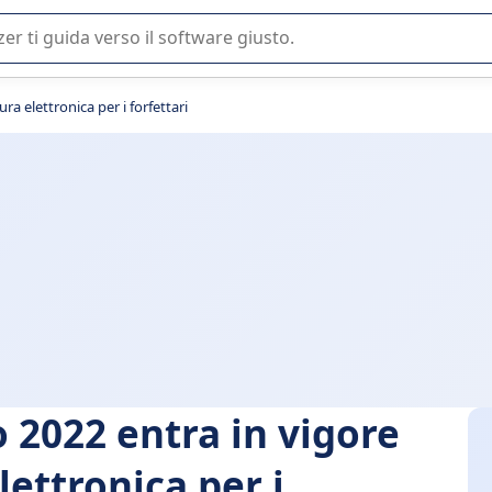
 o nella scelta di un software SaaS per la vostra azienda.
ura elettronica per i forfettari
io 2022 entra in vigore
lettronica per i