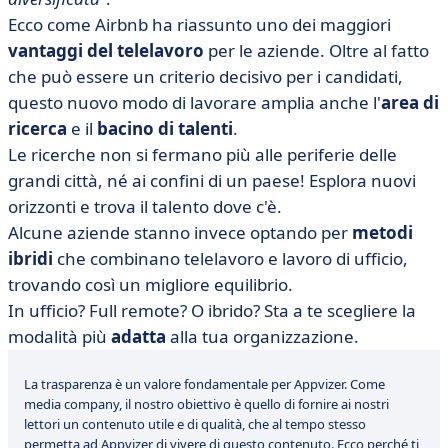
Ecco come Airbnb ha riassunto uno dei maggiori
vantaggi del telelavoro
per le aziende. Oltre al fatto
che può essere un criterio decisivo per i candidati,
questo nuovo modo di lavorare amplia anche l'
area di
ricerca
e il
bacino di talenti
.
Le ricerche non si fermano più alle periferie delle
grandi città, né ai confini di un paese! Esplora nuovi
orizzonti e trova il talento dove c'è.
Alcune aziende stanno invece optando per
metodi
ibridi
che combinano telelavoro e lavoro di ufficio,
trovando così un migliore equilibrio.
In ufficio? Full remote? O ibrido? Sta a te scegliere la
modalità più
adatta
alla tua organizzazione.
La trasparenza è un valore fondamentale per Appvizer. Come
media company, il nostro obiettivo è quello di fornire ai nostri
lettori un contenuto utile e di qualità, che al tempo stesso
permetta ad Appvizer di vivere di questo contenuto. Ecco perché ti