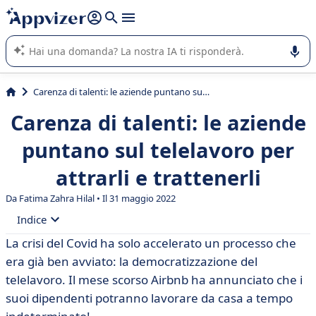
righe con
shift + enter
).
L'IA di Appvizer vi guida nell'utilizzo o nella scelta di un
software SaaS per la vostra azienda.
Carenza di talenti: le aziende puntano sul telelavoro per attrarli e trattenerli
Carenza di talenti: le aziende
puntano sul telelavoro per
attrarli e trattenerli
Da Fatima Zahra Hilal • Il 31 maggio 2022
Indice
La crisi del Covid ha solo accelerato un processo che
• L'attrattiva del telelavoro, una risorsa per i reclutatori
era già ben avviato: la democratizzazione del
• Full remote: un modo per trovare talenti in tutto il
telelavoro. Il mese scorso Airbnb ha annunciato che i
mondo
suoi dipendenti potranno lavorare da casa a tempo