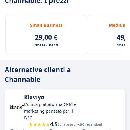
Channable: I prezzi
Small Business
Medium B
29,00 €
49,0
/mese /utenti
/mese /
Alternative clienti a
Channable
Klaviyo
L’unica piattaforma CRM e
marketing pensata per il
B2C
4.5
Sulla base di
+200 recensioni