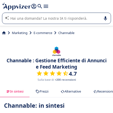
righe con
shift + enter
).
L'IA di Appvizer vi guida nell'utilizzo o nella scelta di un
software SaaS per la vostra azienda.
Marketing
E-commerce
Channable
Channable : Gestione Efficiente di Annunci
e Feed Marketing
4.7
Sulla base di
+200 recensioni
In sintesi
Prezzi
Alternative
Recension
Channable: in sintesi