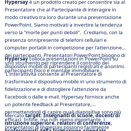
Hypersay
è un prodotto creato per consentire sia al
Presentatore che al Partecipante di interagire in
modo creativo tra loro durante una presentazione
PowerPoint. Siamo motivati a invertire la tendenza
verso la "morte per punti deboli". Crediamo, con la
presenza onnipresente di telefoni cellulari e
computer portatili in competizione per l'attenzione
dei partecipanti, Presentatori PowerPoint bisogno di
Hypersay
colloca presentazioni in PowerPoint su
uno strumento per riprendere il controllo dei
dispositivi mobili di partecipanti registrati e anonimi.
partecipanti fisico e mentale immobiliare.
L'interattività consente al Presentatore di
trasformare il dispositivo mobile in uno strumento di
fidelizzazione e di distogliere l'attenzione da
Facebook o dalle e-mail. Hypersay fornisce anche
un potente feedback al Presentatore,
permettendogli di capire quali diapositive sono più
Mercato
target
:
Insegnanti di scuole, docenti di
efficaci. Infine, ma non meno importante, i
istruzione superiore, relatori di conferenze,
presentatori di Hypersay possono facilmente
professionisti della formazione aziendale