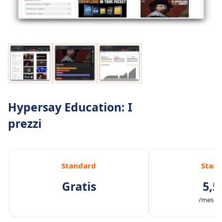
Hypersay Education: I
prezzi
Standard
Stan
Gratis
5,5
/mese /