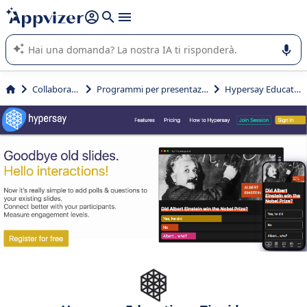
righe con
shift + enter
).
L'IA di Appvizer vi guida nell'utilizzo o nella scelta di un
software SaaS per la vostra azienda.
Collaborativi
Programmi per presentazioni
Hypersay Education