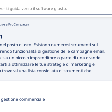
 o nella scelta di un software SaaS per la vostra azienda.
tive a ProCampaign
n
nel posto giusto. Esistono numerosi strumenti sul
frendo funzionalità di gestione delle campagne email,
u sia un piccolo imprenditore o parte di una grande
rti a ottimizzare le tue strategie di marketing e
o troverai una lista consigliata di strumenti che
a gestione commerciale