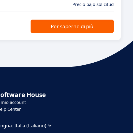
Precio bajo solicitud
Per saperne di più
Software House
l mio account
elp Center
ingua:
Italia (Italiano)