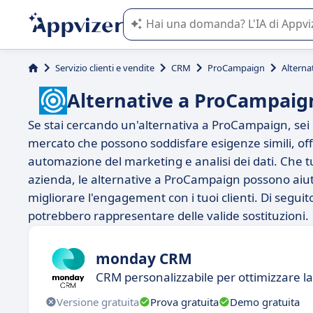
L'IA di Appvizer vi guida nell'utilizzo
Servizio clienti e vendite
CRM
ProCampaign
Alterna
Alternative a ProCampaig
Se stai cercando un'alternativa a ProCampaign, sei 
mercato che possono soddisfare esigenze simili, of
automazione del marketing e analisi dei dati. Che t
azienda, le alternative a ProCampaign possono aiuta
migliorare l'engagement con i tuoi clienti. Di seguit
potrebbero rappresentare delle valide sostituzioni.
monday CRM
CRM personalizzabile per ottimizzare l
Versione gratuita
Prova gratuita
Demo gratuita