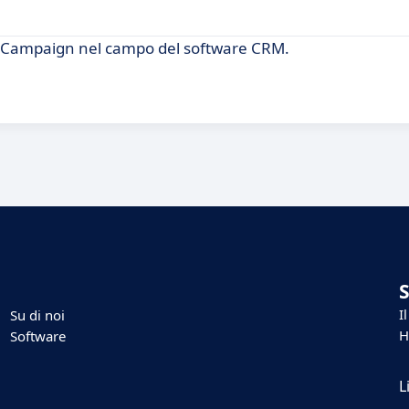
roCampaign nel campo del software CRM.
I
Su di noi
H
Software
L