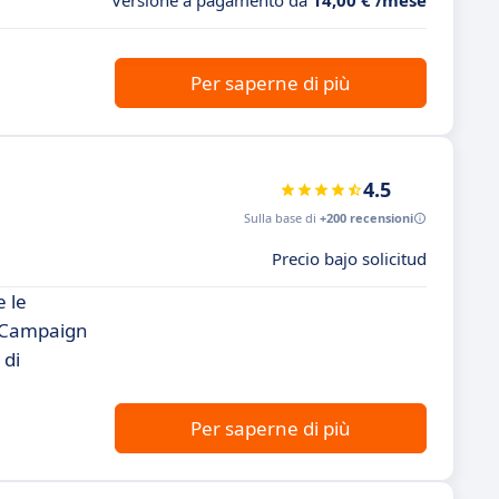
Versione a pagamento da
14,00 € /mese
Per saperne di più
4.5
Sulla base di
+200 recensioni
Precio bajo solicitud
 le
roCampaign
 di
Per saperne di più