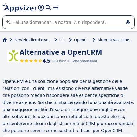
righe con
shift + enter
).
L'IA di Appvizer vi guida nell'utilizzo o nella scelta di un
software SaaS per la vostra azienda.
Servizio clienti e vendite
CRM
OpenCRM
Alternative a OpenCRM
Alternative a OpenCRM
4.5
Sulla base di
+200 recensioni
OpenCRM è una soluzione popolare per la gestione delle
relazioni con i clienti, ma esistono diverse alternative valide
che possono meglio rispondere alle esigenze specifiche di
diverse aziende. Sia che tu stia cercando funzionalità avanzate,
una maggiore facilità d'uso o un'integrazione migliore con
altri software, le opzioni sono molteplici. In questo elenco,
presenteremo alcuni degli strumenti di CRM più raccomandati
che possono servire come sostituti efficaci per OpenCRM.