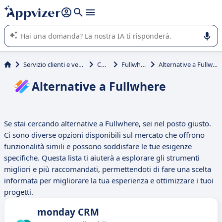
righe con
shift + enter
).
L'IA di Appvizer vi guida nell'utilizzo o nella scelta di un
software SaaS per la vostra azienda.
Servizio clienti e vendite
CRM
Fullwhere
Alternative a Fullwhere
Alternative a Fullwhere
Se stai cercando alternative a Fullwhere, sei nel posto giusto.
Ci sono diverse opzioni disponibili sul mercato che offrono
funzionalità simili e possono soddisfare le tue esigenze
specifiche. Questa lista ti aiuterà a esplorare gli strumenti
migliori e più raccomandati, permettendoti di fare una scelta
informata per migliorare la tua esperienza e ottimizzare i tuoi
progetti.
monday CRM