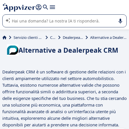
righe con
shift + enter
).
L'IA di Appvizer vi guida nell'utilizzo o nella scelta di un
software SaaS per la vostra azienda.
Servizio clienti e vendite
CRM
Dealerpeak CRM
Alternative a Dealerpeak CRM
Alternative a Dealerpeak CRM
Dealerpeak CRM è un software di gestione delle relazioni con i
clienti ampiamente utilizzato nel settore automobilistico.
Tuttavia, esistono numerose alternative valide che possono
offrire funzionalità simili o addirittura superiori, a seconda
delle esigenze specifiche del tuo business. Che tu stia cercando
una soluzione più economica, una piattaforma con
funzionalità avanzate di analisi o un'interfaccia utente più
intuitiva, esploreremo alcune delle migliori alternative
disponibili per aiutarti a prendere una decisione informata.