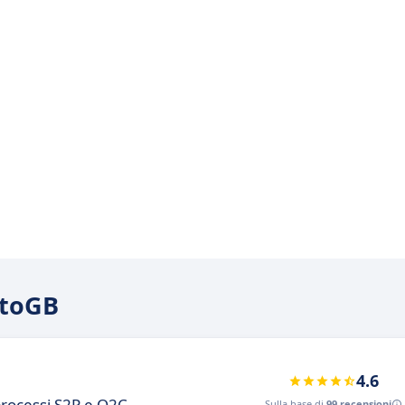
atoGB
4.6
 processi S2P e O2C
Sulla base di
99 recensioni