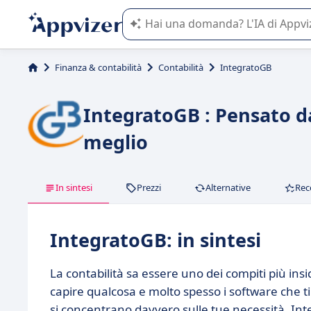
L'IA di Appvizer vi guida nell'utilizzo
Finanza & contabilità
Contabilità
IntegratoGB
IntegratoGB : Pensato da 
meglio
In sintesi
Prezzi
Alternative
Rec
IntegratoGB: in sintesi
La contabilità sa essere uno dei compiti più ins
capire qualcosa e molto spesso i software che
si concentrano davvero sulle tue necessità. Int