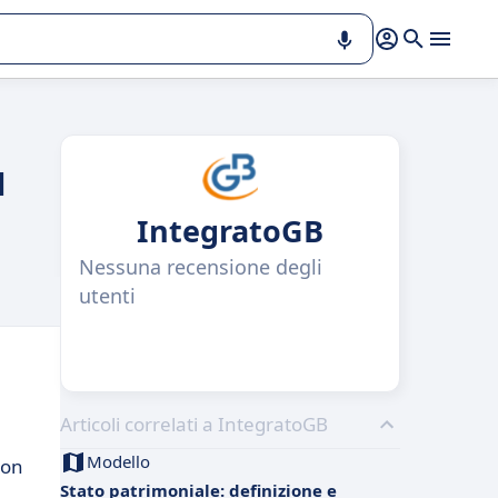
l
IntegratoGB
Nessuna recensione degli
utenti
Articoli correlati a IntegratoGB
Modello
non
Stato patrimoniale: definizione e