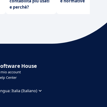
contabilità più usati
e normative
e perchè?
Software House
l mio account
elp Center
ingua:
Italia (Italiano)