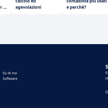
calcolo ed
contabilità più usati
r la
agevolazioni
e perchè?
I
Su di noi
H
Software
L