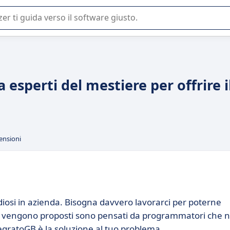
 o nella scelta di un software SaaS per la vostra azienda.
esperti del mestiere per offrire i
ensioni
idiosi in azienda. Bisogna davvero lavorarci per poterne
 ti vengono proposti sono pensati da programmatori che 
egratoGB è la soluzione al tuo problema.