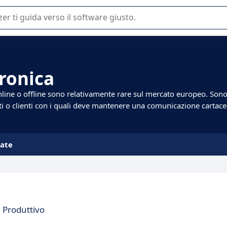
 o nella scelta di un software SaaS per la vostra azienda.
tronica
nline o offline sono relativamente rare sul mercato europeo. Son
i o clienti con i quali deve mantenere una comunicazione cartace
iate
m Produttivo