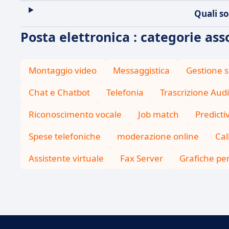
Quali so
Posta elettronica : categorie ass
Montaggio video
Messaggistica
Gestione s
Chat e Chatbot
Telefonia
Trascrizione Aud
Riconoscimento vocale
Job match
Predicti
Spese telefoniche
moderazione online
Cal
Assistente virtuale
Fax Server
Grafiche pe