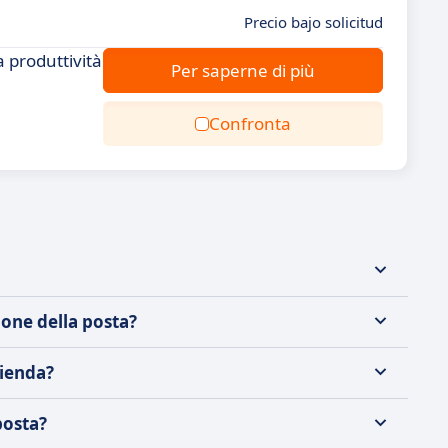
Precio bajo solicitud
a produttività
Per saperne di più
Confronta
ione della posta?
zienda?
posta?