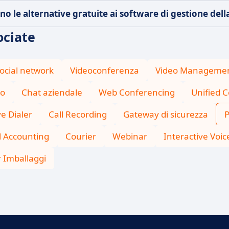
no le alternative gratuite ai software di gestione dell
ociate
ocial network
Videoconferenza
Video Manageme
io
Chat aziendale
Web Conferencing
Unified 
ve Dialer
Call Recording
Gateway di sicurezza
P
l Accounting
Courier
Webinar
Interactive Voic
r Imballaggi