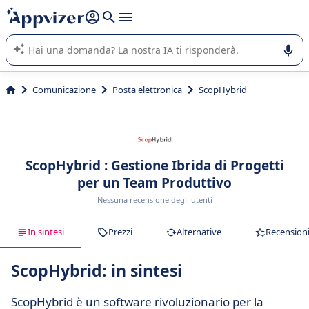
righe con
shift + enter
).
L'IA di Appvizer vi guida nell'utilizzo o nella scelta di un
software SaaS per la vostra azienda.
Comunicazione
Posta elettronica
ScopHybrid
ScopHybrid : Gestione Ibrida di Progetti
per un Team Produttivo
Nessuna recensione degli utenti
In sintesi
Prezzi
Alternative
Recension
ScopHybrid: in sintesi
ScopHybrid è un software rivoluzionario per la