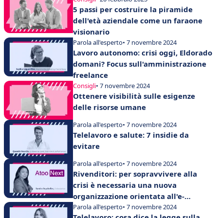
5 passi per costruire la piramide
dell'età aziendale come un faraone
visionario
Parola all'esperto
• 7 novembre 2024
Lavoro autonomo: crisi oggi, Eldorado
domani? Focus sull'amministrazione
freelance
Consigli
• 7 novembre 2024
Ottenere visibilità sulle esigenze
delle risorse umane
Parola all'esperto
• 7 novembre 2024
Telelavoro e salute: 7 insidie da
evitare
Parola all'esperto
• 7 novembre 2024
Rivenditori: per sopravvivere alla
crisi è necessaria una nuova
organizzazione orientata all'e-
commerce
Parola all'esperto
• 7 novembre 2024
Telelavoro: cosa dice la legge sulla