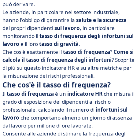
sul lavoro?
può derivare.
Le aziende, in particolare nel settore industriale,
• Calcolare facilmente il tasso di frequenza con un
software
hanno l'obbligo di garantire la
salute e la sicurezza
dei propri dipendenti
sul lavoro
, in particolare
• Il tasso di frequenza medio in Francia
monitorando il
tasso di frequenza degli infortuni sul
• Verso una cultura della prevenzione del rischio
lavoro
e il loro
tasso di gravità
.
Che cos'è esattamente il
tasso di frequenza
?
Come si
calcola il tasso di frequenza degli infortuni
? Scoprite
di più su questo indicatore HR e su altre metriche per
la misurazione dei rischi professionali.
Che cos'è il tasso di frequenza?
Il
tasso di frequenza
è un
indicatore HR
che misura il
grado di esposizione dei dipendenti al rischio
professionale, calcolando il numero di
infortuni sul
lavoro
che comportano almeno un giorno di assenza
dal lavoro per milione di ore lavorate.
Consente alle aziende di stimare la frequenza degli