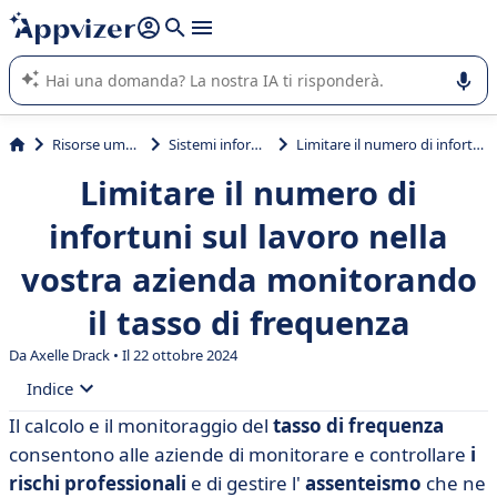
righe con
shift + enter
).
L'IA di Appvizer vi guida nell'utilizzo o nella scelta di un
software SaaS per la vostra azienda.
Risorse umane (HR)
Sistemi informativi HR
Limitare il numero di infortuni sul lavoro nella vostra azienda monitorando il tasso di frequenza
Limitare il numero di
infortuni sul lavoro nella
vostra azienda monitorando
il tasso di frequenza
Da Axelle Drack • Il 22 ottobre 2024
Indice
Il calcolo e il monitoraggio del
tasso di frequenza
• Che cos'è il tasso di frequenza?
consentono alle aziende di monitorare e controllare
i
• Come si calcola il tasso di frequenza degli infortuni
rischi professionali
e di gestire l'
assenteismo
che ne