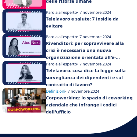
delle risorse umane
Parola all'esperto
• 7 novembre 2024
Telelavoro e salute: 7 insidie da
evitare
Parola all'esperto
• 7 novembre 2024
Rivenditori: per sopravvivere alla
crisi è necessaria una nuova
organizzazione orientata all'e-
commerce
Parola all'esperto
• 7 novembre 2024
Telelavoro: cosa dice la legge sulla
sorveglianza dei dipendenti e sul
contratto di lavoro?
Definizioni
• 7 novembre 2024
Corpoworking: lo spazio di coworking
aziendale che infrange i codici
dell'ufficio