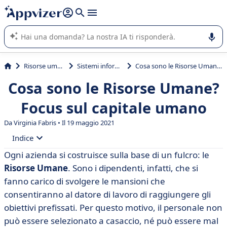
righe con
shift + enter
).
L'IA di Appvizer vi guida nell'utilizzo o nella scelta di un
software SaaS per la vostra azienda.
Risorse umane (HR)
Sistemi informativi HR
Cosa sono le Risorse Umane? Focus sul capitale umano
Cosa sono le Risorse Umane?
Focus sul capitale umano
Da Virginia Fabris • Il 19 maggio 2021
Indice
Ogni azienda si costruisce sulla base di un fulcro: le
• Cosa sono le Risorse Umane? Definizione
Risorse Umane
. Sono i dipendenti, infatti, che si
• Dipartimento Risorse Umane in un’azienda
fanno carico di svolgere le mansioni che
consentiranno al datore di lavoro di raggiungere gli
• Risorse Umane: perché sono importanti?
obiettivi prefissati. Per questo motivo, il personale non
• Occupazione nell’ambito delle Risorse Umane
può essere selezionato a casaccio, né può essere mal