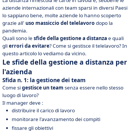
La distanza rimescola le carte in tavola e, sebbene le
• Gestione remota: la nuova norma?
aziende internazionali con team sparsi in diversi Paesi
lo sappiano bene, molte aziende lo hanno scoperto
grazie all'
uso massiccio del telelavoro
dopo la
pandemia.
Quali sono le
sfide della gestione a distanza
e quali
gli
errori da evitare
? Come si gestisce il telelavoro? In
questo articolo lo vediamo da vicino.
Le sfide della gestione a distanza per
l'azienda
Sfida n. 1: la gestione dei team
Come si
gestisce un team
senza essere nello stesso
luogo di lavoro?
Il manager deve :
distribuire il carico di lavoro
monitorare l'avanzamento dei compiti
fissare gli obiettivi