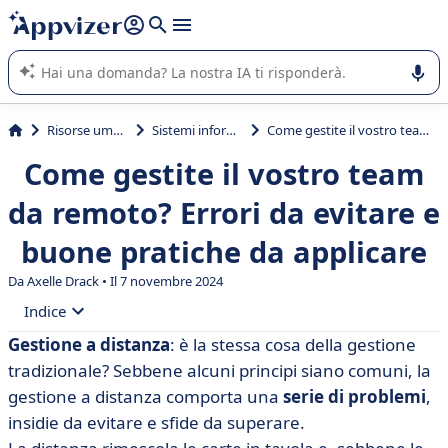
righe con
shift + enter
).
L'IA di Appvizer vi guida nell'utilizzo o nella scelta di un
software SaaS per la vostra azienda.
Risorse umane (HR)
Sistemi informativi HR
Come gestite il vostro team da remoto? Errori da evitare e buone pratiche da applicare
Come gestite il vostro team
da remoto? Errori da evitare e
buone pratiche da applicare
Da Axelle Drack • Il 7 novembre 2024
Indice
Gestione a distanza
: è la stessa cosa della gestione
• Le sfide della gestione a distanza per l'azienda
tradizionale? Sebbene alcuni principi siano comuni, la
• Gestione a distanza: 5 errori fatali da evitare
gestione a distanza comporta una
serie di problemi
,
insidie da evitare e sfide da superare.
• Come si gestisce in remoto? 6 buone pratiche