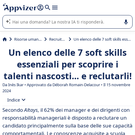
righe con
shift + enter
).
L'IA di Appvizer vi guida nell'utilizzo o nella scelta di un
software SaaS per la vostra azienda.
Risorse umane (HR)
Recruitment
Un elenco delle 7 soft skills essenziali per scoprire i talenti nascosti... e reclutarli!
Un elenco delle 7 soft skills
essenziali per scoprire i
talenti nascosti... e reclutarli!
Da Inès Ikar • Approvato da Déborah Romain-Delacour • Il 15 novembre
2024
Indice
Secondo
Altays
, il 62% dei manager e dei dirigenti con
• Perché le soft skills sono diventate essenziali quanto
responsabilità manageriali è disposto a reclutare un
le hard skills?
candidato principalmente sulla base delle sue capacità
• Quali sono le 7 soft skills da ricercare nelle persone di
comportamentali. Le conoscenze acquisite a scuola