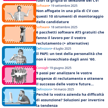
fuori la griglia di selezione dei CV!
Software
• 19 settembre 2025
Non affogate in una pila di CV con
questi 10 strumenti di monitoraggio
delle candidature
Software
• 18 settembre 2025
6 pacchetti software ATS gratuiti che
fanno il lavoro per il vostro
reclutamento (+ alternative)
Definizioni
• 4 luglio 2025
Il PAPI: un test della personalità che
non è invecchiato dagli anni '60.
Consigli
• 19 giugno 2025
9 passi per analizzare le vostre
esigenze di reclutamento e ottenere
il successo delle vostre future
assunzioni!
Definizioni
• 14 marzo 2025
Perché la vostra azienda ha difficoltà
di assunzione? Soluzioni per invertire
la tendenza