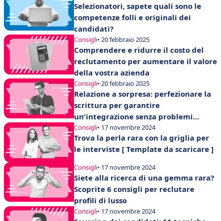
Selezionatori, sapete quali sono le
competenze folli e originali dei
candidati?
Consigli
• 20 febbraio 2025
Comprendere e ridurre il costo del
reclutamento per aumentare il valore
della vostra azienda
Consigli
• 20 febbraio 2025
Relazione a sorpresa: perfezionare la
scrittura per garantire
un'integrazione senza problemi
nell'azienda
Consigli
• 17 novembre 2024
Trova la perla rara con la griglia per
le interviste [ Template da scaricare ]
Consigli
• 17 novembre 2024
Siete alla ricerca di una gemma rara?
Scoprite 6 consigli per reclutare
profili di lusso
Consigli
• 17 novembre 2024