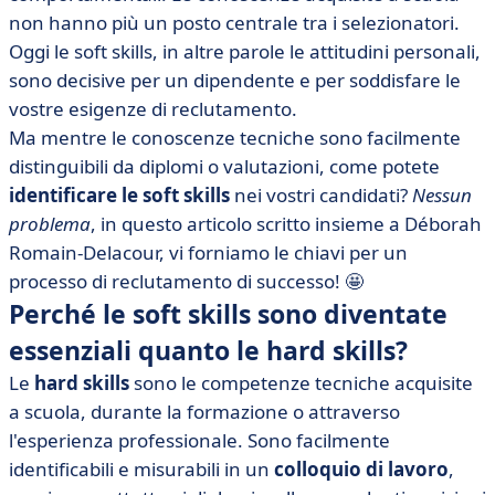
talento?
non hanno più un posto centrale tra i selezionatori.
• Come si testano le soft skill per identificarle?
Oggi le soft skills, in altre parole le attitudini personali,
sono decisive per un dipendente e per soddisfare le
• Avete imparato a padroneggiare le soft skills che
vostre esigenze di reclutamento.
sono essenziali sul posto di lavoro?
Ma mentre le conoscenze tecniche sono facilmente
distinguibili da diplomi o valutazioni, come potete
identificare le soft skills
nei vostri candidati?
Nessun
problema
, in questo articolo
scritto
insieme a
Déborah
Romain-Delacour,
vi forniamo le chiavi per un
processo di reclutamento di successo! 🤩
Perché le soft skills sono diventate
essenziali quanto le hard skills?
Le
hard skills
sono le competenze tecniche acquisite
a scuola, durante la formazione o attraverso
l'esperienza professionale. Sono facilmente
identificabili e misurabili in un
colloquio di lavoro
,