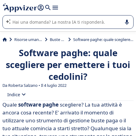
righe con
shift + enter
).
L'IA di Appvizer vi guida nell'utilizzo o nella scelta di un
software SaaS per la vostra azienda.
Risorse umane (HR)
Buste paga
Software paghe: quale scegliere per emettere i tuoi cedolini?
Software paghe: quale
scegliere per emettere i tuoi
cedolini?
Da
Roberta Salzano
• Il 4 luglio 2022
Indice
Quale
software paghe
scegliere? La tua attività è
• La busta paga: definizione e dematerializzazione
ancora cosa recente? E' arrivato il momento di
• I vantaggi del software per il libro paga online (SaaS)
utilizzare uno strumento di gestione buste paga o il
tuo attuale comincia a starti stretto? Qualunque sia la
• Limiti dei software paghe gratuiti