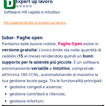
Expert up lavoro
Software HR rapido e intuitivo
Per saperne di più su Expert up lavoro
Iubar- Paghe open
Partiamo dalle buone notizie,
Paghe Open
esiste in
versione
gratuita
! L'unico limite sta nella quantità di
cedolini (
15
al mese) rendendolo quindi un
buon
supporto per le aziende più piccole
. È un software
estremamente
versatile
e
intuitivo
, comprende
all'incirca 180 CCNL, automatizzando al massimo la
tua gestione buste paga. Tra le funzionalità principali:
gestione congedi e assenze;
gestione contributi e ritenute;
gestione infortuni.