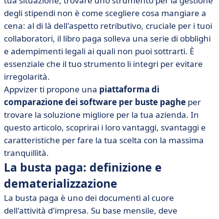
tua situazione, trovare uno strumento per la gestione
• Quale software per le mie buste paga?
degli stipendi non è come scegliere cosa mangiare a
• Scegli il software migliore per i tuoi bollettini paga
cena: al di là dell'aspetto retributivo, cruciale per i tuoi
collaboratori, il libro paga solleva una serie di obblighi
e adempimenti legali ai quali non puoi sottrarti. È
essenziale che il tuo strumento li integri per evitare
irregolarità.
Appvizer ti propone una
piattaforma di
comparazione dei software per buste paghe
per
trovare la soluzione migliore per la tua azienda. In
questo articolo, scoprirai i loro vantaggi, svantaggi e
caratteristiche per fare la tua scelta con la massima
tranquillità.
La busta paga: definizione e
dematerializzazione
La busta paga è uno dei documenti al cuore
dell'attività d'impresa. Su base mensile, deve