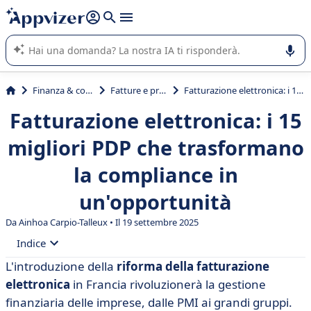
righe con
shift + enter
).
L'IA di Appvizer vi guida nell'utilizzo o nella scelta di un
software SaaS per la vostra azienda.
Finanza & contabilità
Fatture e preventivi
Fatturazione elettronica: i 15 migliori PDP che trasformano la compliance in un'opportunità
Fatturazione elettronica: i 15
migliori PDP che trasformano
la compliance in
un'opportunità
Da Ainhoa Carpio-Talleux • Il 19 settembre 2025
Indice
L'introduzione della
riforma della fatturazione
• Riforma della fatturazione elettronica: obblighi e
elettronica
in Francia rivoluzionerà la gestione
calendario
finanziaria delle imprese, dalle PMI ai grandi gruppi.