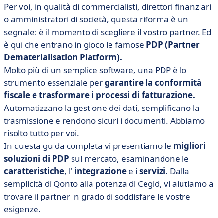
• A cosa servono le PDP, o Piattaforme di
Per voi, in qualità di commercialisti, direttori finanziari
Dematerializzazione Partner?
o amministratori di società, questa riforma è un
• Tabella di confronto delle 15 migliori PDP
segnale: è il momento di scegliere il vostro partner. Ed
è qui che entrano in gioco le famose
PDP (Partner
• I 15 migliori PDP del 2025
Dematerialisation Platform).
• I nostri criteri di selezione
Molto più di un semplice software, una PDP è lo
• Elenco completo delle PDP che hanno ricevuto la
strumento essenziale per
garantire la conformità
registrazione condizionata
fiscale e trasformare i processi di fatturazione.
• I migliori PDP in breve
Automatizzano la gestione dei dati, semplificano la
trasmissione e rendono sicuri i documenti. Abbiamo
risolto tutto per voi.
In
questa guida completa vi presentiamo le
migliori
soluzioni di PDP
sul mercato, esaminandone le
caratteristiche
, l'
integrazione
e i
servizi
. Dalla
semplicità di Qonto alla potenza di Cegid, vi aiutiamo a
trovare il partner in grado di soddisfare le vostre
esigenze.