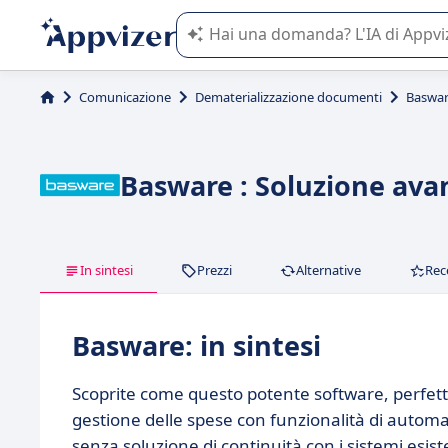
L'IA di Appvizer vi guida nell'utilizzo
Comunicazione
Dematerializzazione documenti
Baswa
Basware : Soluzione avan
In sintesi
Prezzi
Alternative
Rec
Basware: in sintesi
Scoprite come questo potente software, perfett
gestione delle spese con funzionalità di automaz
senza soluzione di continuità con i sistemi esist