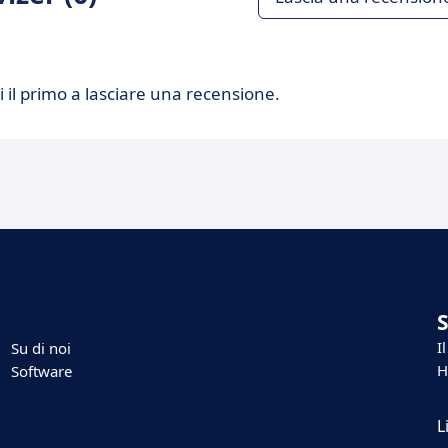
 il primo a lasciare una recensione.
I
Su di noi
H
Software
L