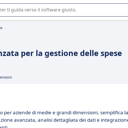
 o nella scelta di un software SaaS per la vostra azienda.
re
zata per la gestione delle spese
ensioni
o per aziende di medie e grandi dimensioni, semplifica l
ione avanzata, analisi dettagliata dei dati e integrazion
enti.