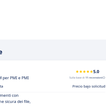
e
5.0
DM per PMI e PMI
Sulla base di
11 recensioni
ta
Precio bajo solicitud
umenti con
e sicura dei file,