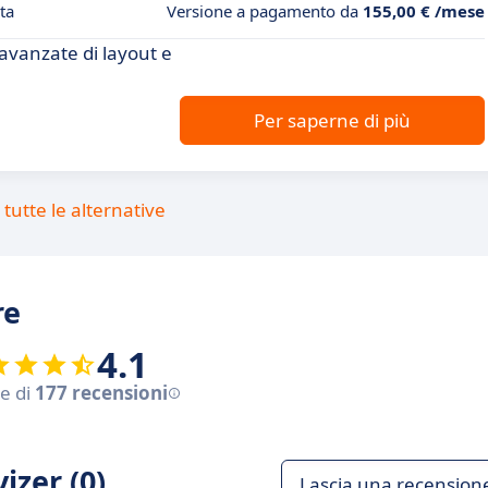
ta
Versione a pagamento da
155,00 € /mese
avanzate di layout e
Per saperne di più
tutte le alternative
re
4.1
se di
177 recensioni
izer (0)
Lascia una recension