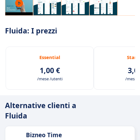
Fluida: I prezzi
Essential
Stan
1,00 €
3,0
/mese /utenti
/mese /
Alternative clienti a
Fluida
Bizneo Time