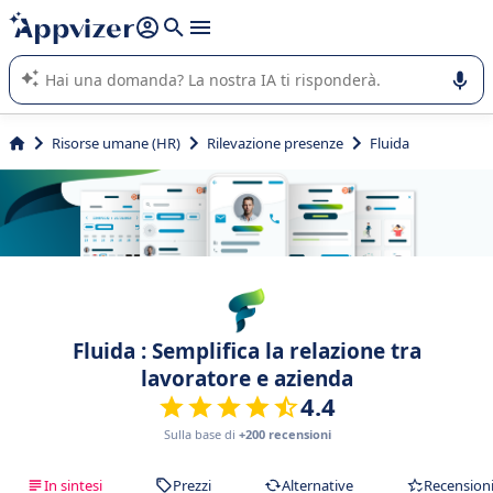
righe con
shift + enter
).
L'IA di Appvizer vi guida nell'utilizzo o nella scelta di un
software SaaS per la vostra azienda.
Risorse umane (HR)
Rilevazione presenze
Fluida
Fluida : Semplifica la relazione tra
lavoratore e azienda
4.4
Sulla base di
+200 recensioni
In sintesi
Prezzi
Alternative
Recension