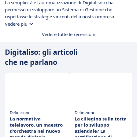
La semplicità e l'automatizzazione di Digitaliso ci ha
e dalla funzione che permette l'aggregazione delle
permesso di sviluppare un Sistema di Gestione che
registrazioni puntuali del sistema.
rispettasse le strategie vincenti della nostra impresa.
Vedere più
Vedere tutte le recensioni
Digitaliso: gli articoli
che ne parlano
Definizioni
Definizioni
La normativa
La ciliegina sulla torta
telelavoro, un maestro
per lo sviluppo
d'orchestra nel nuovo
aziendale? La