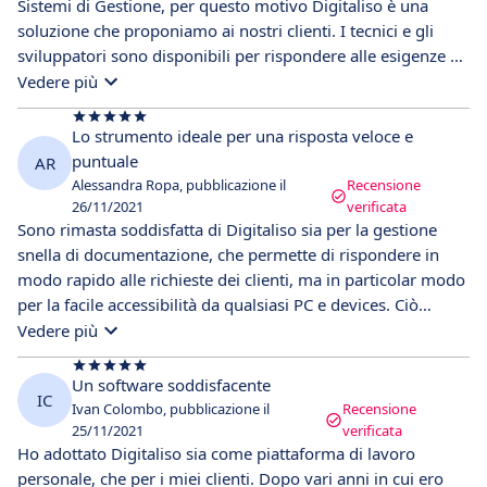
Sistemi di Gestione, per questo motivo Digitaliso è una
soluzione che proponiamo ai nostri clienti. I tecnici e gli
sviluppatori sono disponibili per rispondere alle esigenze di
personalizzazione del software dei clienti e l'assistenza per
Vedere più
qualsiasi problematica risponde in tempi brevi. I clienti sono
molto soddisfatti poiché la piattaforma permette di
Lo strumento ideale per una risposta veloce e
semplificare il controllo di tutte le scadenze, attraverso
puntuale
AR
avvisi e promemoria e tutta la documentazione è sempre
Alessandra Ropa, pubblicazione il
Recensione
aggiornata e disponibile online, quindi consultabile da tutti
26/11/2021
verificata
Sono rimasta soddisfatta di Digitaliso sia per la gestione
gli utenti.
snella di documentazione, che permette di rispondere in
modo rapido alle richieste dei clienti, ma in particolar modo
per la facile accessibilità da qualsiasi PC e devices. Ciò
permette la consultazione, approvazione e aggiornamento
Vedere più
di documenti, la gestione di Non Conformità e Segnalazioni
senza che venga perso del tempo.
Un software soddisfacente
IC
Ivan Colombo, pubblicazione il
Recensione
25/11/2021
verificata
Ho adottato Digitaliso sia come piattaforma di lavoro
personale, che per i miei clienti. Dopo vari anni in cui ero