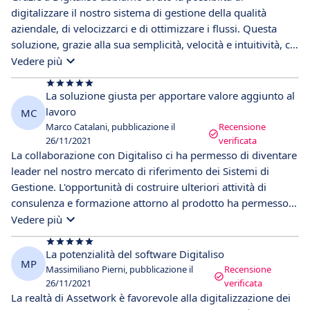
digitalizzare il nostro sistema di gestione della qualità
aziendale, di velocizzarci e di ottimizzare i flussi. Questa
soluzione, grazie alla sua semplicità, velocità e intuitività, ci
sta permettendo di crescere in modo sostenibile e autentico,
Vedere più
per questo motivo la consiglio alle organizzazioni.
La soluzione giusta per apportare valore aggiunto al
lavoro
MC
Marco Catalani, pubblicazione il
Recensione
26/11/2021
verificata
La collaborazione con Digitaliso ci ha permesso di diventare
leader nel nostro mercato di riferimento dei Sistemi di
Gestione. L'opportunità di costruire ulteriori attività di
consulenza e formazione attorno al prodotto ha permesso
la fidelizzazione dei clienti e l'aumento del fatturato dei
Vedere più
servizi connessi al prodotto per ciascuno di essi. Siamo
rimasti particolarmente soddisfatti del supporto di
La potenzialità del software Digitaliso
MP
assistenza, praticamente in tempo reale, e dalla continua
Massimiliano Pierni, pubblicazione il
Recensione
evoluzione del software.
26/11/2021
verificata
La realtà di Assetwork è favorevole alla digitalizzazione dei