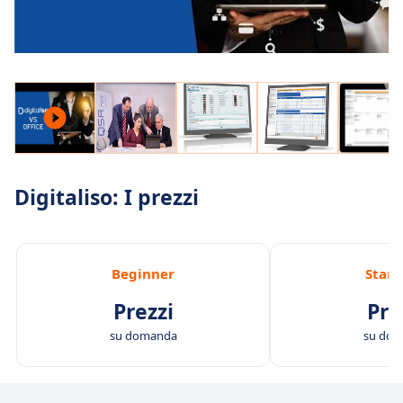
Digitaliso: I prezzi
Beginner
Stan
Prezzi
Pre
su domanda
su do