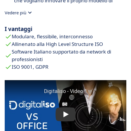
che vogliano innovare il proprio modello di
business proponendo una soluzione “all in one”
Vedere più
a corredo dei propri servizi consulenziali,
scoprendo un nuovo modo di collaborare e
I vantaggi
seguire il Cliente.
Modulare, flessibile, interconnesso
Allinenato alla High Level Structure ISO
Software Italiano supportato da network di
professionisti
ISO 9001, GDPR