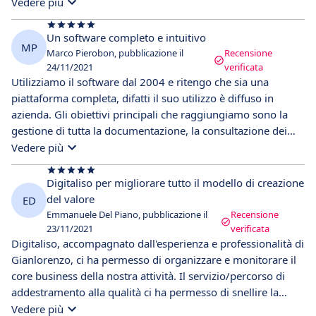
sono le info documentate, formazione ed addestramento, le
Vedere più
schede personale, le risorse monitoraggio e misurazione e
audit. Il vantaggio dell'utilizzo di questa piattaforma è la
Un software completo e intuitivo
MP
sicurezza che tutto sia sotto controllo (deadline varie,
Marco Pierobon, pubblicazione il
Recensione
controlli documentazione, ecc) grazie al sistema di mailing e
24/11/2021
verificata
Utilizziamo il software dal 2004 e ritengo che sia una
notifica scadenze. Ne consiglio l'utilizzo a tutti gli utenti
piattaforma completa, difatti il suo utilizzo è diffuso in
aziendali e soprattutto ai gestori della qualità.
azienda. Gli obiettivi principali che raggiungiamo sono la
gestione di tutta la documentazione, la consultazione dei
manuali, la gestione delle leggi, la supervisione delle
Vedere più
scadenze, attività di archiviazione e consultazione dei
documenti. Oltretutto viene utilizzata per la gestione
Digitaliso per migliorare tutto il modello di creazione
completa del personale, delle manutenzioni e per gli audit
del valore
ED
interni.
Emmanuele Del Piano, pubblicazione il
Recensione
23/11/2021
verificata
Digitaliso, accompagnato dall'esperienza e professionalità di
Gianlorenzo, ci ha permesso di organizzare e monitorare il
core business della nostra attività. Il servizio/percorso di
addestramento alla qualità ci ha permesso di snellire la
gestione e renderla più sicura, l'obiettivo è quello di farlo
Vedere più