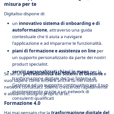
misura per te
Digitaliso dispone di:
un
innovativo sistema di onboarding e di
autoformazione
, attraverso una guida
contestuale che ti aiuta a navigare
l'applicazione e ad impararne le funzionalità.
piani di formazione e assistenza on line
per
un supporto personalizzato da parte dei nostri
product specialist.
servizi personalizzati chiavi in mano
per la
Se sei un
professionista dei Sistemi di Gestione
e
trasformazione digitale del tuo Sistema di
vuoi sapere come entrare anche tu nel nostro
Gestione ed un supporto continuativo per il suo
network contattaci! Stiamo crescendo rapidamente
mantenimento grazie a un network di
e abbiamo bisogno proprio di te!.
consulenti qualificati
Formazione 4.0
Hai mai pensato che la
trasformazione digitale del