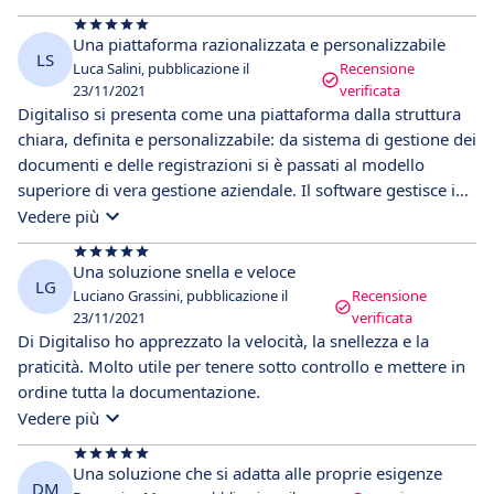
diventare parte della quotidianità.
Una piattaforma razionalizzata e personalizzabile
LS
Luca Salini, pubblicazione il
Recensione
23/11/2021
verificata
Digitaliso si presenta come una piattaforma dalla struttura
chiara, definita e personalizzabile: da sistema di gestione dei
documenti e delle registrazioni si è passati al modello
superiore di vera gestione aziendale. Il software gestisce in
modo automatico e strutturato il flusso documentale,
Vedere più
mostrando in tempo reale tutte le attività e le scadenze per i
diversi utenti. Un altro fattore che mi ha fatto apprezzare
Una soluzione snella e veloce
LG
questa piattaforma è l'accessibilità da remoto della
Luciano Grassini, pubblicazione il
Recensione
documentazione che risulta strutturata.
23/11/2021
verificata
Di Digitaliso ho apprezzato la velocità, la snellezza e la
praticità. Molto utile per tenere sotto controllo e mettere in
ordine tutta la documentazione.
Vedere più
Una soluzione che si adatta alle proprie esigenze
DM