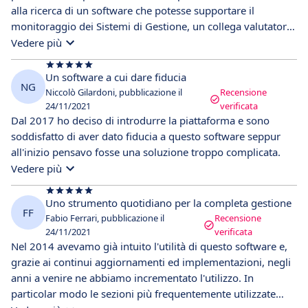
alla ricerca di un software che potesse supportare il
monitoraggio dei Sistemi di Gestione, un collega valutatore
mi ha fatto venire a conoscenza di questa soluzione e ,ad un
Vedere più
anno di distanza, posso confermare che le mie aspettative
siano state soddisfatte.
Un software a cui dare fiducia
NG
Niccolò Gilardoni, pubblicazione il
Recensione
24/11/2021
verificata
Dal 2017 ho deciso di introdurre la piattaforma e sono
soddisfatto di aver dato fiducia a questo software seppur
all'inizio pensavo fosse una soluzione troppo complicata.
Vedere più
Uno strumento quotidiano per la completa gestione
FF
Fabio Ferrari, pubblicazione il
Recensione
24/11/2021
verificata
Nel 2014 avevamo già intuito l'utilità di questo software e,
grazie ai continui aggiornamenti ed implementazioni, negli
anni a venire ne abbiamo incrementato l'utilizzo. In
particolar modo le sezioni più frequentemente utilizzate