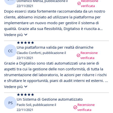
Domenico Mensa, pubblicazione il
Recensione
22/11/2021
verificata
Dopo esserci stata fortemente raccomandata da un nostro
cliente, abbiamo iniziato ad utilizzare la piattaforma per
implementare un nuovo modo per gestire il sistema di
qualità. Grazie alla sua flessibilità, Digitaliso è riuscita a
soddisfare le nostre necessità e ci ha aiutato a sviluppare le
Vedere più
potenzialità della nostra azienda. Consiglio Digitaliso anche
per il buon supporto e la cortesia dei tecnici e sviluppatori.
Una piattaforma valida per realtà dinamiche
CC
Claudio Conforti, pubblicazione il
Recensione
22/11/2021
verificata
Grazie a Digitaliso sono stati automatizzati una serie di
aspetti tra cui la gestione delle non conformità, di tutta la
strumentazione del laboratorio, le azioni per ridurre i rischi
e sfruttare le opportunità, piani di audit interni ed esterni. E'
stata offerta la possibilità di imporsi degli obiettivi annuali,
Vedere più
con la creazione di traguardi mensili, e la valutazione di
fornitori. Anche i manager sono rimasti soddisfatti dal
Un Sistema di Gestione automatizzato
PS
software, in particolar modo dalla sua funzione cruscotto,
Paolo Soli, pubblicazione il
Recensione
che permette unna visione generale dello stato del sistema,
22/11/2021
verificata