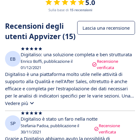
5.0
Sulla base di
15 recensioni
Recensioni degli
Lascia una recensione
utenti Appvizer (15)
Digitaliso: una soluzione completa e ben strutturata
EB
Enrico Boffi, pubblicazione il
Recensione
01/12/2021
verificata
Digitaliso è una piattaforma molto utile nelle attività di
supporto alla Qualità e nell'After Sales, oltretutto è anche
efficace e completa per l'estrapolazione dei dati necessari
per le analisi di indicatori specifici per le varie sezioni. Una
soluzione completa e ben strutturata per la gestione
Vedere più
complessiva del sistema Qualità in azienda.
Digitaliso è stato un faro nella notte
SP
Stefania Padoa, pubblicazione il
Recensione
30/11/2021
verificata
Grazie a Digitaliso abbiamo avuto la possiblità di