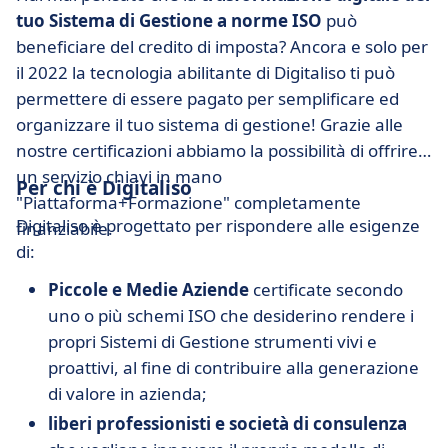
tuo Sistema di Gestione a norme ISO
può
beneficiare del credito di imposta? Ancora e solo per
il 2022 la tecnologia abilitante di Digitaliso ti può
permettere di essere pagato per semplificare ed
organizzare il tuo sistema di gestione! Grazie alle
nostre certificazioni abbiamo la possibilità di offrire
un servizio chiavi in mano
Per chi è Digitaliso
"Piattaforma+Formazione" completamente
Digitaliso è progettato per rispondere alle esigenze
finanziabile.
di:
Piccole e Medie Aziende
certificate secondo
uno o più schemi ISO che desiderino rendere i
propri Sistemi di Gestione strumenti vivi e
proattivi, al fine di contribuire alla generazione
di valore in azienda;
liberi professionisti e società di consulenza