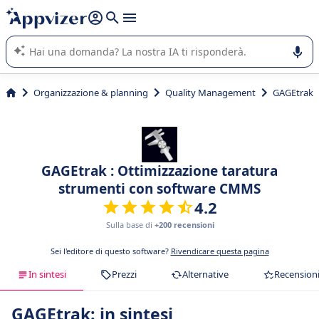
righe con
shift + enter
).
L'IA di Appvizer vi guida nell'utilizzo o nella scelta di un
software SaaS per la vostra azienda.
Organizzazione & planning
Quality Management
GAGEtrak
GAGEtrak : Ottimizzazione taratura
strumenti con software CMMS
4.2
Sulla base di
+200 recensioni
Sei l'editore di questo software?
Rivendicare questa pagina
In sintesi
Prezzi
Alternative
Recension
GAGEtrak: in sintesi