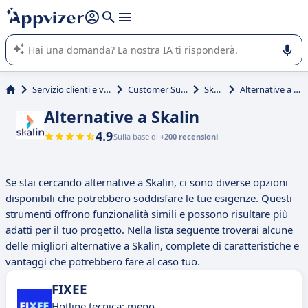
righe con
shift + enter
).
L'IA di Appvizer vi guida nell'utilizzo o nella scelta di un
software SaaS per la vostra azienda.
Servizio clienti e vendite
Customer Success
Skalin
Alternative a Skalin
Alternative a Skalin
4.9
Sulla base di
+200 recensioni
Se stai cercando alternative a Skalin, ci sono diverse opzioni
disponibili che potrebbero soddisfare le tue esigenze. Questi
strumenti offrono funzionalità simili e possono risultare più
adatti per il tuo progetto. Nella lista seguente troverai alcune
delle migliori alternative a Skalin, complete di caratteristiche e
vantaggi che potrebbero fare al caso tuo.
FIXEE
Hotline tecnica: meno