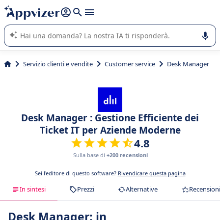
righe con
shift + enter
).
L'IA di Appvizer vi guida nell'utilizzo o nella scelta di un
software SaaS per la vostra azienda.
Servizio clienti e vendite
Customer service
Desk Manager
Desk Manager : Gestione Efficiente dei
Ticket IT per Aziende Moderne
4.8
Sulla base di
+200 recensioni
Sei l'editore di questo software?
Rivendicare questa pagina
In sintesi
Prezzi
Alternative
Recension
Desk Manager: in