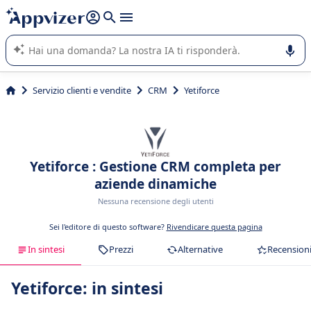
righe con
shift + enter
).
L'IA di Appvizer vi guida nell'utilizzo o nella scelta di un
software SaaS per la vostra azienda.
Servizio clienti e vendite
CRM
Yetiforce
Yetiforce : Gestione CRM completa per
aziende dinamiche
Nessuna recensione degli utenti
Sei l'editore di questo software?
Rivendicare questa pagina
In sintesi
Prezzi
Alternative
Recension
Yetiforce: in sintesi