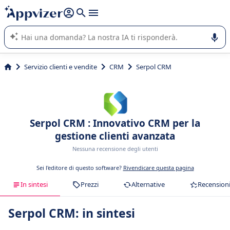
righe con
shift + enter
).
L'IA di Appvizer vi guida nell'utilizzo o nella scelta di un
software SaaS per la vostra azienda.
Servizio clienti e vendite
CRM
Serpol CRM
Serpol CRM : Innovativo CRM per la
gestione clienti avanzata
Nessuna recensione degli utenti
Sei l'editore di questo software?
Rivendicare questa pagina
In sintesi
Prezzi
Alternative
Recension
Serpol CRM: in sintesi