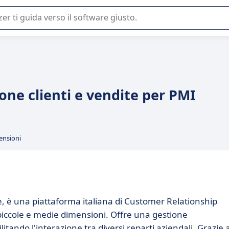
 o nella scelta di un software SaaS per la vostra azienda.
one clienti e vendite per PMI
ensioni
 è una piattaforma italiana di Customer Relationship
ccole e medie dimensioni. Offre una gestione
cilitando l'interazione tra diversi reparti aziendali. Grazie a