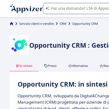
L'IA di Appvizer vi guida nell'utilizzo
Servizio clienti e vendite
CRM
Opportunity CRM
Opportunity CRM : Gesti
In sintesi
Prezzi
Alternative
Rec
Opportunity CRM: in sintesi
Opportunity CRM, sviluppato da Digital4Change,
Management (CRM) progettata per aziende di pi
centralizzata di lead, clienti, offerte e ordini, fa