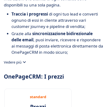
disponibili su una sola pagina.
Traccia i progressi
di ogni tuo lead e converti
ognuno di essi in cliente attraverso vari
customer journey e pipeline di vendita;
Grazie alla
sincronizzazione bidirezionale
delle email
, puoi inviare, ricevere e rispondere
ai messaggi di posta elettronica direttamente da
OnePageCRM in modo sicuro;
Goditi l'
automazione delle email
: crea e usa
Vedere più
modelli personalizzati, traccia le aperture delle
email, ecc.;
OnePageCRM: I prezzi
Con le
applicazioni mobile CRM
puoi utilizzare i
servizi di OnePageCRM sempre e ovunque.
standard
Prezzi