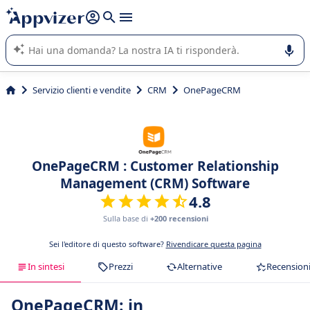
righe con
shift + enter
).
L'IA di Appvizer vi guida nell'utilizzo o nella scelta di un
software SaaS per la vostra azienda.
Servizio clienti e vendite
CRM
OnePageCRM
OnePageCRM : Customer Relationship
Management (CRM) Software
4.8
Sulla base di
+200 recensioni
Sei l'editore di questo software?
Rivendicare questa pagina
In sintesi
Prezzi
Alternative
Recension
OnePageCRM: in