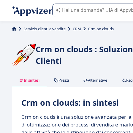
L'IA di Appvizer vi guida nell'utilizzo
Servizio clienti e vendite
CRM
Crm on clouds
Crm on clouds : Soluzio
Clienti
In sintesi
Prezzi
Alternative
Rec
Crm on clouds: in sintesi
Crm on clouds è una soluzione avanzata per la ge
di ottimizzazione dei processi di vendita e mark
delle attività che lo distinguono dai concorrenti.