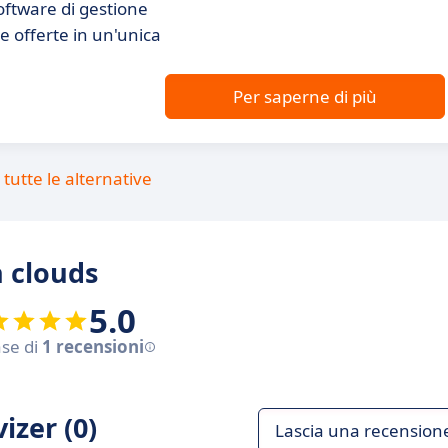
oftware di gestione
e le offerte in un'unica
Per saperne di più
tutte le alternative
n clouds
5.0
ase di
1 recensioni
izer (0)
Lascia una recension