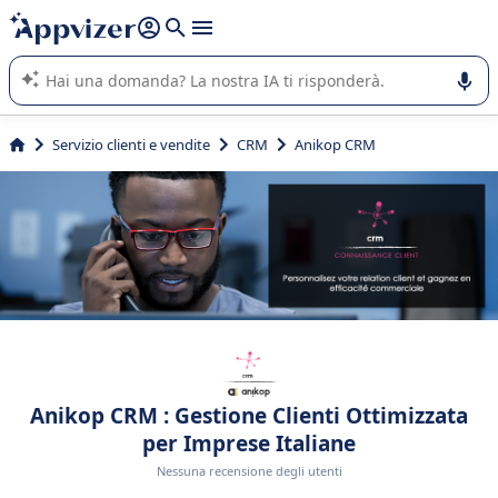
righe con
shift + enter
).
L'IA di Appvizer vi guida nell'utilizzo o nella scelta di un
software SaaS per la vostra azienda.
Servizio clienti e vendite
CRM
Anikop CRM
Anikop CRM : Gestione Clienti Ottimizzata
per Imprese Italiane
Nessuna recensione degli utenti