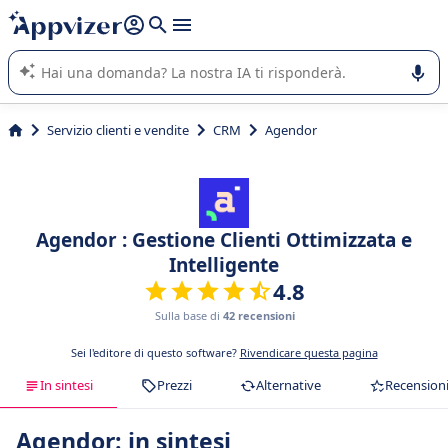
righe con
shift + enter
).
L'IA di Appvizer vi guida nell'utilizzo o nella scelta di un
software SaaS per la vostra azienda.
Servizio clienti e vendite
CRM
Agendor
Agendor : Gestione Clienti Ottimizzata e
Intelligente
4.8
Sulla base di
42 recensioni
Sei l'editore di questo software?
Rivendicare questa pagina
In sintesi
Prezzi
Alternative
Recension
Agendor: in sintesi